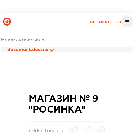
CAHEADER.GETTEST
CAHEADER.SEARCH
document.dossier
МАГАЗИН № 9
"РОСИНКА"
riskFactors.title
0
0
0