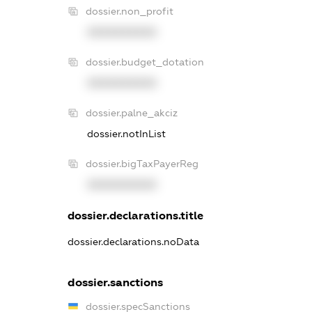
dossier.non_profit
XXXXXXXXXX
dossier.budget_dotation
XXXXXXXXXX
dossier.palne_akciz
dossier.notInList
dossier.bigTaxPayerReg
XXXXXXXXXX
dossier.declarations.title
dossier.declarations.noData
dossier.sanctions
dossier.specSanctions