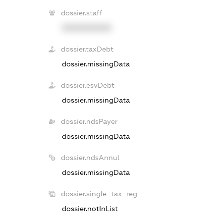
dossier.staff
XXXXXXXXXX
dossier.taxDebt
dossier.missingData
dossier.esvDebt
dossier.missingData
dossier.ndsPayer
dossier.missingData
dossier.ndsAnnul
dossier.missingData
dossier.single_tax_reg
dossier.notInList