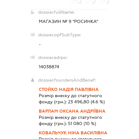
dossier.fullName:
МАГАЗИН № 9 "РОСИНКА"
dossier.opfSubType:
-
dossier.edrpo:
14038874
dossier.foundersAndBenef:
СТОЙКО НАДІЯ ПАВЛІВНА
Розмір внеску до статутного
фонду (грн.):
23 496,80
(4.6 %)
ВАРЛАМ ОКСАНА АНДРІЇВНА
Розмір внеску до статутного
фонду (грн.):
51 080
(10 %)
КОВАЛЬЧУК НІНА ВАСИЛІВНА
Розмір внеску до статутного