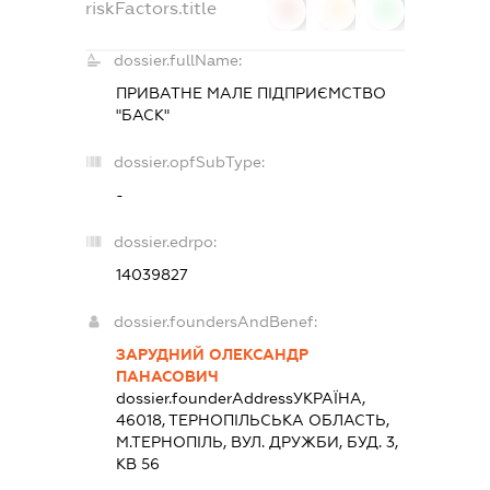
riskFactors.title
0
0
0
dossier.fullName:
ПРИВАТНЕ МАЛЕ ПІДПРИЄМСТВО
"БАСК"
dossier.opfSubType:
-
dossier.edrpo:
14039827
dossier.foundersAndBenef:
ЗАРУДНИЙ ОЛЕКСАНДР
ПАНАСОВИЧ
dossier.founderAddress
УКРАЇНА,
46018, ТЕРНОПIЛЬСЬКА ОБЛАСТЬ,
М.ТЕРНОПІЛЬ, ВУЛ. ДРУЖБИ, БУД. 3,
КВ 56