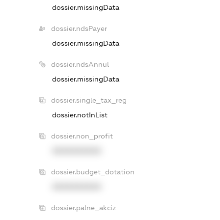
dossier.missingData
dossier.ndsPayer
dossier.missingData
dossier.ndsAnnul
dossier.missingData
dossier.single_tax_reg
dossier.notInList
dossier.non_profit
XXXXXXXXXX
dossier.budget_dotation
XXXXXXXXXX
dossier.palne_akciz