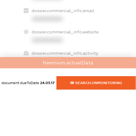
dossier.commercial_info.email
XXXXXXXXXX
dossier.commercial_info.website
XXXXXXXXXX
dossier.commercial_info.activity
XXXXXXXXXX
freemium.actualData
document.dueToDate
24.03.17
SEARCH.ONMONITORING
freemium.exampleText_1
freemium.exampleText_2
freemium.anonymousPerSearch2
FREEMIUM.DETAILS
FREEMIUM.REGISTER