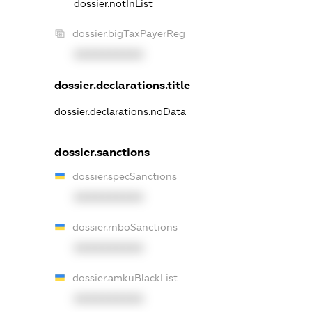
dossier.notInList
dossier.bigTaxPayerReg
XXXXXXXXXX
dossier.declarations.title
dossier.declarations.noData
dossier.sanctions
dossier.specSanctions
XXXXXXXXXX
dossier.rnboSanctions
XXXXXXXXXX
dossier.amkuBlackList
XXXXXXXXXX