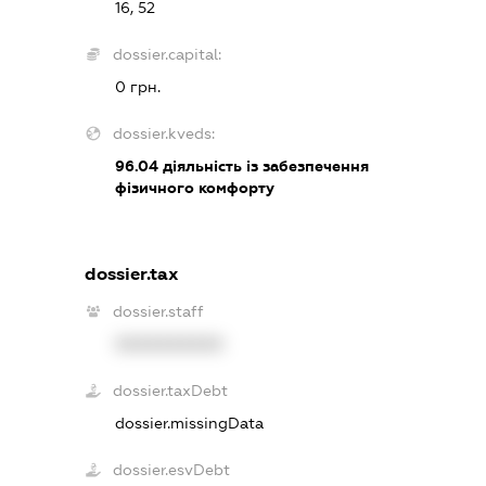
16, 52
dossier.capital:
0 грн.
dossier.kveds:
96.04
діяльність із забезпечення
фізичного комфорту
dossier.tax
dossier.staff
XXXXXXXXXX
dossier.taxDebt
dossier.missingData
dossier.esvDebt