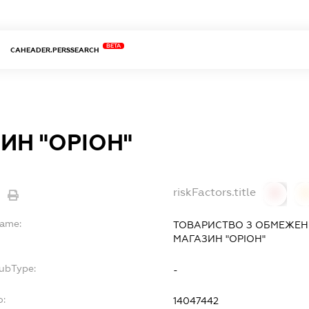
BETA
CAHEADER.PERSSEARCH
ИН "ОРІОН"
riskFactors.title
0
Name:
ТОВАРИСТВО З ОБМЕЖЕН
МАГАЗИН "ОРІОН"
SubType:
-
o:
14047442