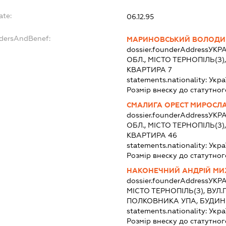
ate:
06.12.95
ndersAndBenef:
МАРИНОВСЬКИЙ ВОЛОДИ
dossier.founderAddress
УКРА
ОБЛ., МІСТО ТЕРНОПІЛЬ(З)
КВАРТИРА 7
statements.nationality:
Укра
Розмір внеску до статутног
СМАЛИГА ОРЕСТ МИРОСЛ
dossier.founderAddress
УКРА
ОБЛ., МІСТО ТЕРНОПІЛЬ(З),
КВАРТИРА 46
statements.nationality:
Укра
Розмір внеску до статутног
НАКОНЕЧНИЙ АНДРІЙ М
dossier.founderAddress
УКРА
МІСТО ТЕРНОПІЛЬ(З), ВУ
ПОЛКОВНИКА УПА, БУДИНО
statements.nationality:
Укра
Розмір внеску до статутног