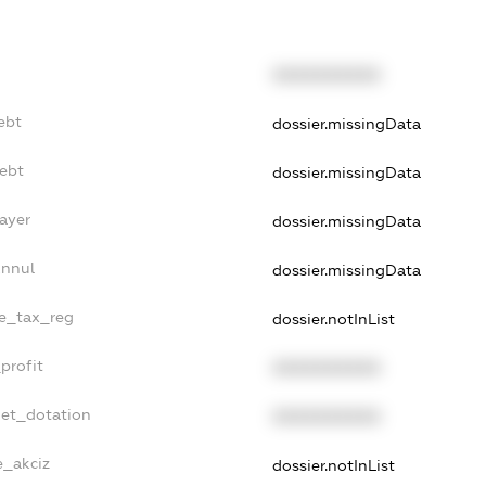
XXXXXXXXXX
ebt
dossier.missingData
Debt
dossier.missingData
ayer
dossier.missingData
Annul
dossier.missingData
le_tax_reg
dossier.notInList
profit
XXXXXXXXXX
get_dotation
XXXXXXXXXX
e_akciz
dossier.notInList