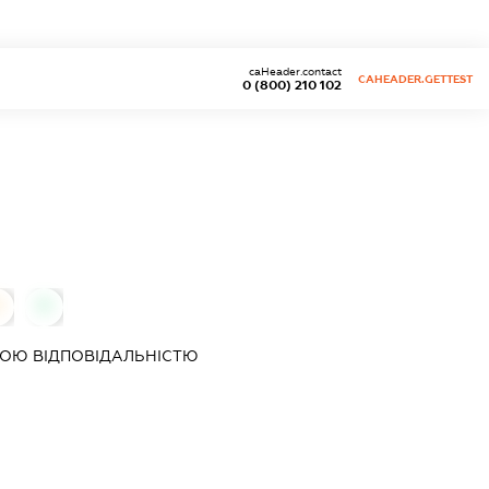
caHeader.contact
CAHEADER.GETTEST
0 (800) 210 102
0
0
ОЮ ВІДПОВІДАЛЬНІСТЮ