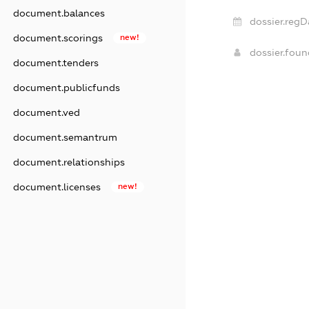
document.balances
dossier.regD
document.scorings
new!
dossier.fou
document.tenders
document.publicfunds
document.ved
document.semantrum
document.relationships
document.licenses
new!