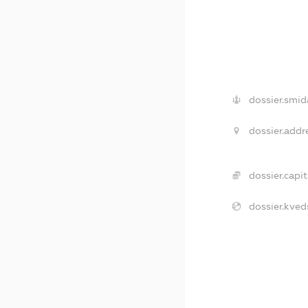
dossier.smid
dossier.addr
dossier.capit
dossier.kved