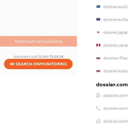
dossier.ausS
dossier.euSa
dossier.japa
freemium.actualData
dossier.can
document.dueToDate
13.03.24
dossier.rfSa
SEARCH.ONMONITORING
dossier.russ
dossier.comm
dossier.com
dossier.com
dossier.comm