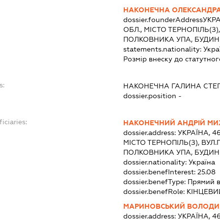
НАКОНЕЧНА ОЛЕКСАНДРА
dossier.founderAddress
УКРА
ОБЛ., МІСТО ТЕРНОПІЛЬ(
ПОЛКОВНИКА УПА, БУДИНО
statements.nationality:
Укра
Розмір внеску до статутног
s:
НАКОНЕЧНА ГАЛИНА СТЕ
dossier.position -
iciaries:
НАКОНЕЧНИЙ АНДРІЙ М
dossier.address:
УКРАЇНА, 4
МІСТО ТЕРНОПІЛЬ(З), ВУ
ПОЛКОВНИКА УПА, БУДИНО
dossier.nationality:
Україна
dossier.benefInterest:
25.08
dossier.benefType:
Прямий в
dossier.benefRole:
КІНЦЕВИ
МАРИНОВСЬКИЙ ВОЛОДИ
dossier.address:
УКРАЇНА, 4