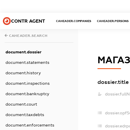
CONTR AGENT
CAHEADER.COMPANIES
CAHEADER.PERSONS
CAHEADER.SEARCH
document.dossier
МАГАЗ
document.statements
document.history
dossier.title
document.inspections
document.bankruptcy
dossier.full
document.court
dossier.opf
document.taxdebts
document.enforcements
dossier.edrp