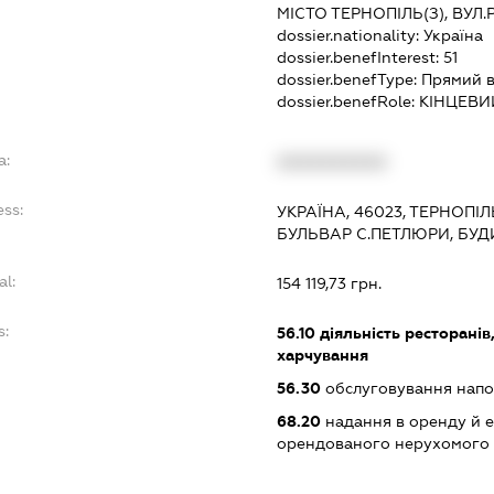
МІСТО ТЕРНОПІЛЬ(З), ВУЛ.
dossier.nationality:
Україна
dossier.benefInterest:
51
dossier.benefType:
Прямий в
dossier.benefRole:
КІНЦЕВИ
a:
XXXXXXXXXX
ess:
УКРАЇНА, 46023, ТЕРНОПІЛ
БУЛЬВАР С.ПЕТЛЮРИ, БУД
al:
154 119,73 грн.
s:
56.10
діяльність ресторанів
харчування
56.30
обслуговування нап
68.20
надання в оренду й е
орендованого нерухомого