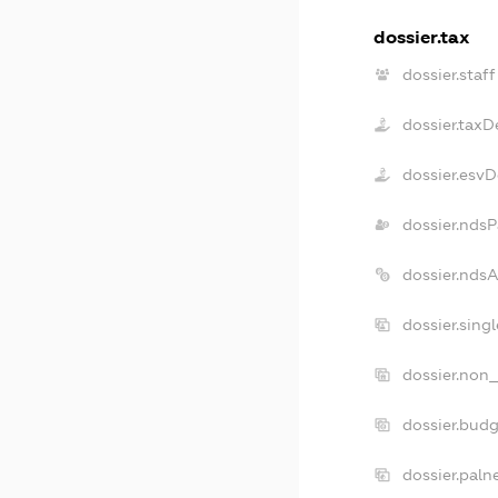
dossier.tax
dossier.staff
dossier.taxD
dossier.esv
dossier.ndsP
dossier.nds
dossier.sing
dossier.non_
dossier.bud
dossier.paln