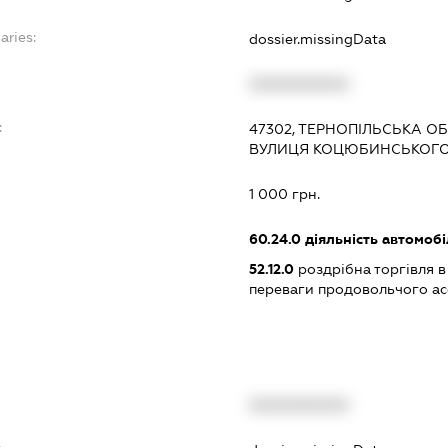
aries:
dossier.missingData
XXXXXXXXXX
:
47302, ТЕРНОПІЛЬСЬКА ОБ
ВУЛИЦЯ КОЦЮБИНСЬКОГО, 
1 000 грн.
60.24.0
діяльність автомоб
52.12.0
роздрібна торгівля в
переваги продовольчого а
XXXXXXXXXX
t