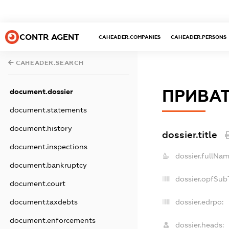
CONTR AGENT
CAHEADER.COMPANIES
CAHEADER.PERSONS
CAHEADER.SEARCH
ПРИВАТ
document.dossier
document.statements
document.history
dossier.title
document.inspections
dossier.fullNam
document.bankruptcy
dossier.opfSub
document.court
document.taxdebts
dossier.edrpo:
document.enforcements
dossier.heads: