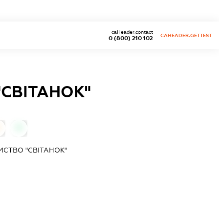
caHeader.contact
CAHEADER.GETTEST
0 (800) 210 102
"СВІТАНОК"
0
МСТВО "СВІТАНОК"