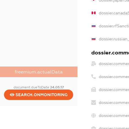
dossier.japanS
dossier.canada
dossier.rfSanct
dossier.russian
dossier.commer
dossier.commer
freemium.actualData
dossier.commer
document.dueToDate
24.03.17
dossier.commer
SEARCH.ONMONITORING
dossier.commer
dossier.commer
dossier.commerc