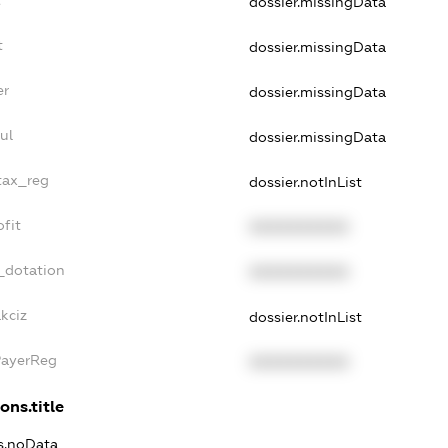
dossier.missingData
t
dossier.missingData
er
dossier.missingData
ul
dossier.missingData
_tax_reg
dossier.notInList
ofit
XXXXXXXXXX
_dotation
XXXXXXXXXX
kciz
dossier.notInList
PayerReg
XXXXXXXXXX
ons.title
ns.noData