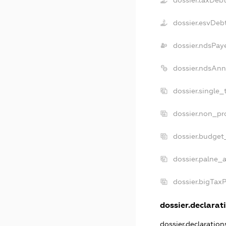
dossier.esvDeb
dossier.ndsPay
dossier.ndsAnn
dossier.single
dossier.non_pr
dossier.budget
dossier.palne_a
dossier.bigTax
dossier.declarati
dossier.declaratio