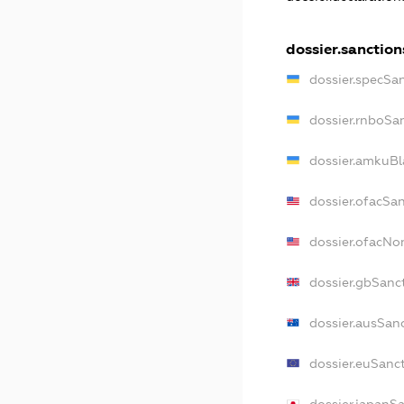
dossier.sanction
dossier.specSa
dossier.rnboSa
dossier.amkuBl
dossier.ofacSa
dossier.ofacN
dossier.gbSanc
dossier.ausSan
dossier.euSanc