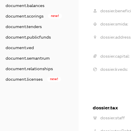
document.balances
dossier.benefici
document.scorings
new!
dossier.smida:
document.tenders
document.publicfunds
dossier.address
document.ved
dossier.capital:
document.semantrum
document.relationships
dossier.kveds:
document.licenses
new!
dossier.tax
dossier.staff
dossier.taxDeb