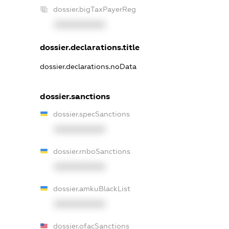
dossier.bigTaxPayerReg
XXXXXXXXXX
dossier.declarations.title
dossier.declarations.noData
dossier.sanctions
dossier.specSanctions
XXXXXXXXXX
dossier.rnboSanctions
XXXXXXXXXX
dossier.amkuBlackList
XXXXXXXXXX
dossier.ofacSanctions