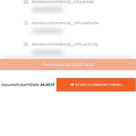
dossier.commercial_info.email
XXXXXXXXXX
dossier.commercial_info.website
XXXXXXXXXX
dossier.commercial_info.activity
XXXXXXXXXX
freemium.actualData
freemium.exampleText_1
freemium.exampleText_2
document.dueToDate
24.03.17
SEARCH.ONMONITORING
freemium.anonymousPerSearch2
FREEMIUM.DETAILS
FREEMIUM.REGISTER