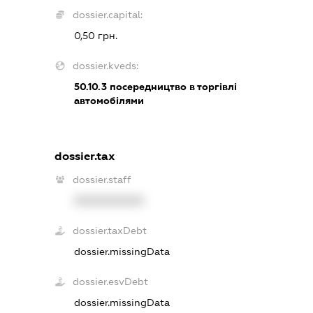
dossier.capital:
0,50 грн.
dossier.kveds:
50.10.3
посередництво в торгівлі
автомобілями
dossier.tax
dossier.staff
XXXXXXXXXX
dossier.taxDebt
dossier.missingData
dossier.esvDebt
dossier.missingData