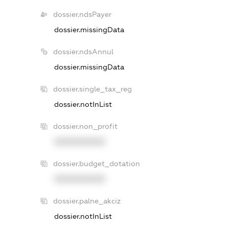
dossier.ndsPayer
dossier.missingData
dossier.ndsAnnul
dossier.missingData
dossier.single_tax_reg
dossier.notInList
dossier.non_profit
XXXXXXXXXX
dossier.budget_dotation
XXXXXXXXXX
dossier.palne_akciz
dossier.notInList