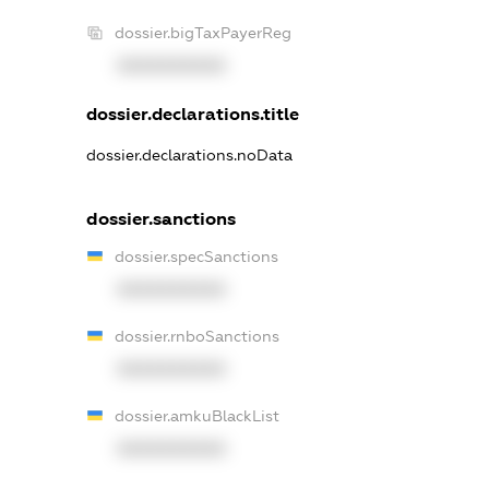
dossier.bigTaxPayerReg
XXXXXXXXXX
dossier.declarations.title
dossier.declarations.noData
dossier.sanctions
dossier.specSanctions
XXXXXXXXXX
dossier.rnboSanctions
XXXXXXXXXX
dossier.amkuBlackList
XXXXXXXXXX