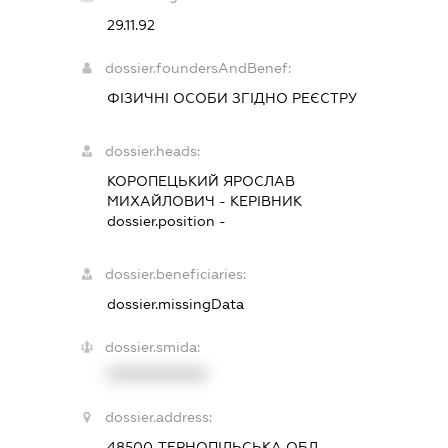
29.11.92
dossier.foundersAndBenef:
ФІЗИЧНІ ОСОБИ ЗГІДНО РЕЄСТРУ
dossier.heads:
КОРОПЕЦЬКИЙ ЯРОСЛАВ
МИХАЙЛОВИЧ
-
КЕРІВНИК
dossier.position -
dossier.beneficiaries:
dossier.missingData
dossier.smida:
XXXXXXXXXX
dossier.address:
48500, ТЕРНОПІЛЬСЬКА ОБЛ.,