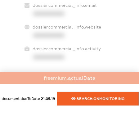
dossier.commercial_info.email
XXXXXXXXXX
dossier.commercial_info.website
XXXXXXXXXX
dossier.commercial_info.activity
XXXXXXXXXX
freemium.actualData
freemium.exampleText_1
freemium.exampleText_2
freemium.anonymousPerSearch2
document.dueToDate
21.05.19
SEARCH.ONMONITORING
FREEMIUM.DETAILS
FREEMIUM.REGISTER