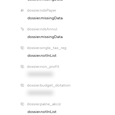
dossier.ndsPayer
dossier.missingData
dossier.ndsAnnul
dossier.missingData
dossier.single_tax_reg
dossier.notInList
dossier.non_profit
XXXXXXXXXX
dossier.budget_dotation
XXXXXXXXXX
dossier.palne_akciz
dossier.notInList