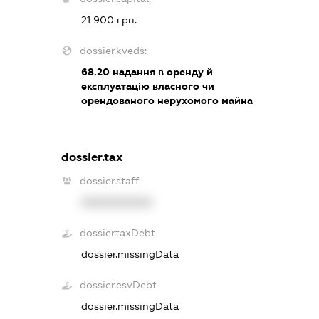
21 900 грн.
dossier.kveds:
68.20
надання в оренду й
експлуатацію власного чи
орендованого нерухомого майна
dossier.tax
dossier.staff
XXXXXXXXXX
dossier.taxDebt
dossier.missingData
dossier.esvDebt
dossier.missingData