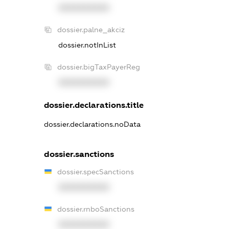
XXXXXXXXXX
dossier.palne_akciz
dossier.notInList
dossier.bigTaxPayerReg
XXXXXXXXXX
dossier.declarations.title
dossier.declarations.noData
dossier.sanctions
dossier.specSanctions
XXXXXXXXXX
dossier.rnboSanctions
XXXXXXXXXX