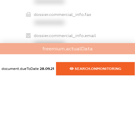
XXXXXXXXXX
dossier.commercial_info.fax
XXXXXXXXXX
dossier.commercial_info.email
XXXXXXXXXX
freemium.actualData
dossier.commercial_info.website
XXXXXXXXXX
document.dueToDate
28.09.21
SEARCH.ONMONITORING
dossier.commercial_info.activity
XXXXXXXXXX
freemium.exampleText_1
freemium.exampleText_2
freemium.anonymousPerSearch2
FREEMIUM.DETAILS