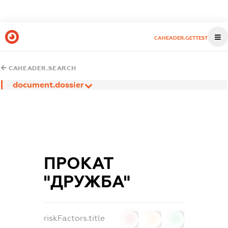
CAHEADER.GETTEST
CAHEADER.SEARCH
document.dossier
ПРОКАТ
"ДРУЖБА"
riskFactors.title
0
0
0