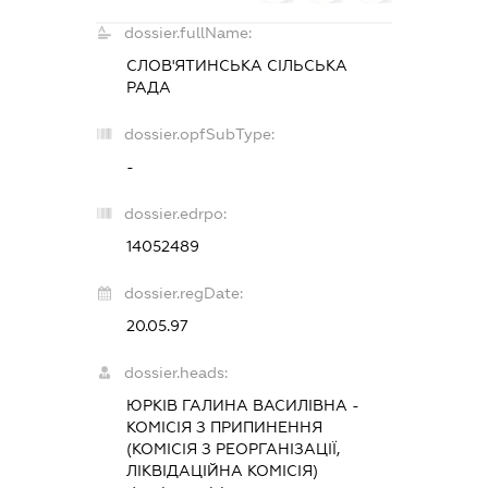
dossier.fullName:
СЛОВ'ЯТИНСЬКА СІЛЬСЬКА
РАДА
dossier.opfSubType:
-
dossier.edrpo:
14052489
dossier.regDate:
20.05.97
dossier.heads:
ЮРКІВ ГАЛИНА ВАСИЛІВНА
-
КОМІСІЯ З ПРИПИНЕННЯ
(КОМІСІЯ З РЕОРГАНІЗАЦІЇ,
ЛІКВІДАЦІЙНА КОМІСІЯ)