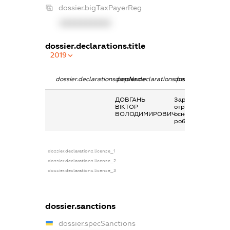
dossier.bigTaxPayerReg
XXXXXXXXXX
dossier.declarations.title
2019
dossier.declarations.pepName
dossier.declarations.personName
dossier.declaratio
ДОВГАНЬ
Заробітна плата
ВІКТОР
отримана за
ВОЛОДИМИРОВИЧ
основним місцем
роботи
dossier.declarations.license_1
dossier.declarations.license_2
dossier.declarations.license_3
dossier.sanctions
dossier.specSanctions