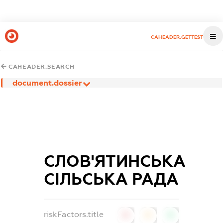
CAHEADER.GETTEST
CAHEADER.SEARCH
document.dossier
СЛОВ'ЯТИНСЬКА
СІЛЬСЬКА РАДА
riskFactors.title
0
0
0