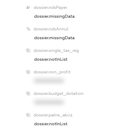
dossier.ndsPayer
dossier.missingData
dossier.ndsAnnul
dossier.missingData
dossier.single_tax_reg
dossier.notInList
dossier.non_profit
XXXXXXXXXX
dossier.budget_dotation
XXXXXXXXXX
dossier.palne_akciz
dossier.notInList