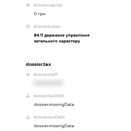
dossier.capital:
0 грн.
dossier.kveds:
84.11
державне управління
загального характеру
dossier.tax
dossier.staff
XXXXXXXXXX
dossier.taxDebt
dossier.missingData
dossier.esvDebt
dossier.missingData