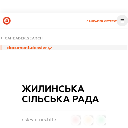
CAHEADER.GETTEST
CAHEADER.SEARCH
document.dossier
ЖИЛИНСЬКА
СІЛЬСЬКА РАДА
riskFactors.title
0
0
0