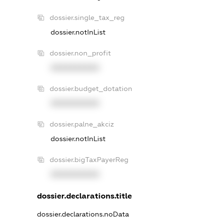
dossier.single_tax_reg
dossier.notInList
dossier.non_profit
XXXXXXXXXX
dossier.budget_dotation
XXXXXXXXXX
dossier.palne_akciz
dossier.notInList
dossier.bigTaxPayerReg
XXXXXXXXXX
dossier.declarations.title
dossier.declarations.noData