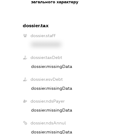
загального характеру
dossier.tax
dossier.staff
XXXXXXXXXX
dossier.taxDebt
dossier.missingData
dossier.esvDebt
dossier.missingData
dossier.ndsPayer
dossier.missingData
dossier.ndsAnnul
dossier.missingData