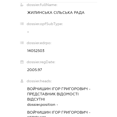
dossier.fullName:
ЖИЛИНСЬКА СІЛЬСЬКА РАДА
dossier.opfSubType:
-
dossier.edrpo:
14052503
dossier.regDate:
20.05.97
dossier.heads:
ВОЙЧИШИН ІГОР ГРИГОРОВИЧ
-
ПРЕДСТАВНИК
ВІДОМОСТІ
ВІДСУТНІ
dossier.position -
ВОЙЧИШИН ІГОР ГРИГОРОВИЧ
-