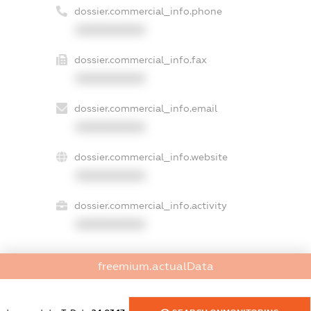
dossier.commercial_info.phone
XXXXXXXXXX
dossier.commercial_info.fax
XXXXXXXXXX
dossier.commercial_info.email
XXXXXXXXXX
dossier.commercial_info.website
XXXXXXXXXX
dossier.commercial_info.activity
XXXXXXXXXX
freemium.actualData
freemium.exampleText_1
freemium.exampleText_2
freemium.anonymousPerSearch2