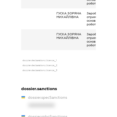
роботи
ГУСКА ЗОРЯНА
Заробітна плата
МИХАЙЛІВНА
отримана за
основним місцем
роботи
ГУСКА ЗОРЯНА
Заробітна плата
МИХАЙЛІВНА
отримана за
основним місцем
роботи
dossier.declarations.license_1
dossier.declarations.license_2
dossier.declarations.license_3
dossier.sanctions
dossier.specSanctions
XXXXXXXXXX
dossier.rnboSanctions