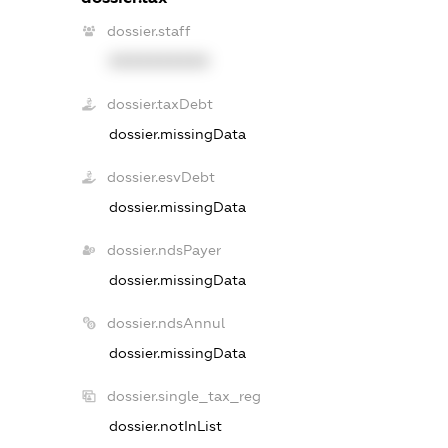
dossier.staff
XXXXXXXXXX
dossier.taxDebt
dossier.missingData
dossier.esvDebt
dossier.missingData
dossier.ndsPayer
dossier.missingData
dossier.ndsAnnul
dossier.missingData
dossier.single_tax_reg
dossier.notInList