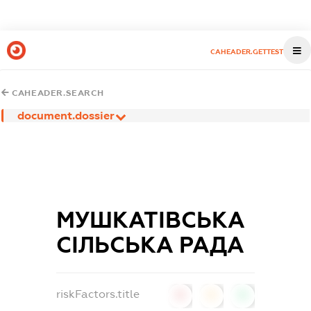
CAHEADER.GETTEST
CAHEADER.SEARCH
document.dossier
МУШКАТІВСЬКА
СІЛЬСЬКА РАДА
riskFactors.title
0
0
0