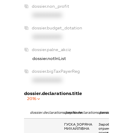
dossier.non_profit
XXXXXXXXXX
dossier.budget_dotation
XXXXXXXXXX
dossier.palne_akciz
dossier.notInList
dossier.bigTaxPayerReg
XXXXXXXXXX
dossier.declarations.title
2016
dossier.declarations.pepName
dossier.declarations.personName
dossier.declaration
ГУСКА ЗОРЯНА
Заробітна плата
МИХАЙЛІВНА
отримана за
основним місцем