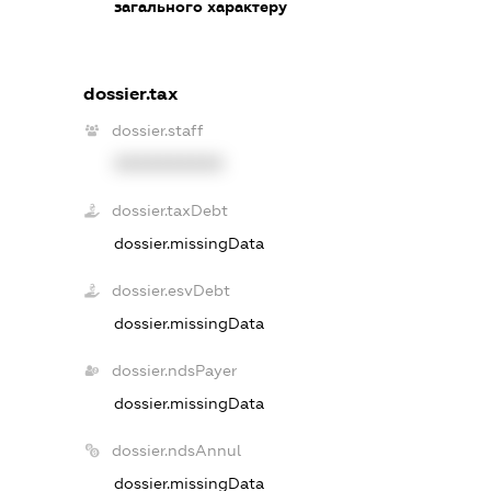
загального характеру
dossier.tax
dossier.staff
XXXXXXXXXX
dossier.taxDebt
dossier.missingData
dossier.esvDebt
dossier.missingData
dossier.ndsPayer
dossier.missingData
dossier.ndsAnnul
dossier.missingData