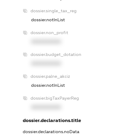
dossier.single_tax_reg
dossier.notInList
dossier.non_profit
XXXXXXXXXX
dossier.budget_dotation
XXXXXXXXXX
dossier.palne_akciz
dossier.notInList
dossier.bigTaxPayerReg
XXXXXXXXXX
dossier.declarations.title
dossier.declarations.noData