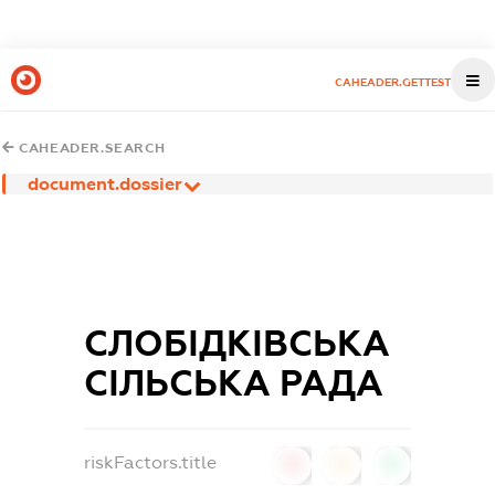
CAHEADER.GETTEST
CAHEADER.SEARCH
document.dossier
СЛОБІДКІВСЬКА
СІЛЬСЬКА РАДА
riskFactors.title
0
0
0