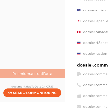
dossier.euSanc
dossier.japanS
dossier.canada
dossier.rfSanct
dossier.russian
dossier.comme
freemium.actualData
dossier.commer
dossier.commer
document.dueToDate
24.03.17
SEARCH.ONMONITORING
dossier.commer
dossier.commer