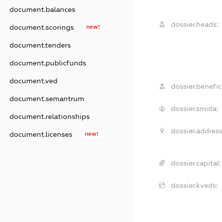
document.balances
dossier.heads:
document.scorings
new!
document.tenders
document.publicfunds
document.ved
dossier.benefici
document.semantrum
dossier.smida:
document.relationships
dossier.address
document.licenses
new!
dossier.capital:
dossier.kveds: