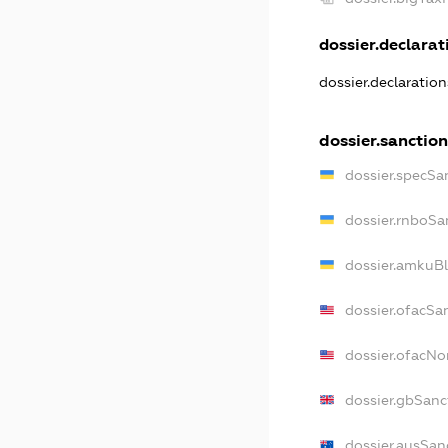
dossier.declarati
dossier.declaratio
dossier.sanction
dossier.specSa
dossier.rnboSa
dossier.amkuBl
dossier.ofacSa
dossier.ofacN
dossier.gbSanc
dossier.ausSan