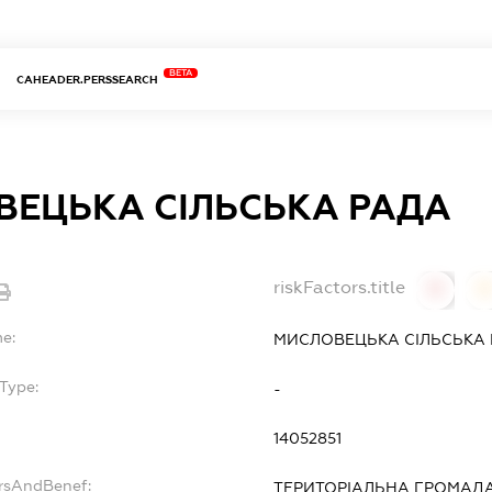
BETA
CAHEADER.PERSSEARCH
ВЕЦЬКА СІЛЬСЬКА РАДА
riskFactors.title
0
0
e:
МИСЛОВЕЦЬКА СІЛЬСЬКА
Type:
-
14052851
ersAndBenef:
ТЕРИТОРІАЛЬНА ГРОМАД