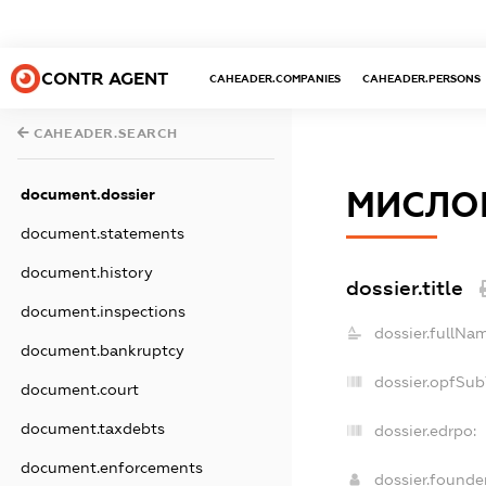
CONTR AGENT
CAHEADER.COMPANIES
CAHEADER.PERSONS
CAHEADER.SEARCH
document.dossier
МИСЛО
document.statements
document.history
dossier.title
document.inspections
dossier.fullNam
document.bankruptcy
dossier.opfSub
document.court
document.taxdebts
dossier.edrpo:
document.enforcements
dossier.found