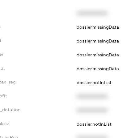
XXXXXXXXXX
t
dossier.missingData
t
dossier.missingData
er
dossier.missingData
ul
dossier.missingData
_tax_reg
dossier.notInList
ofit
XXXXXXXXXX
t_dotation
XXXXXXXXXX
akciz
dossier.notInList
PayerReg