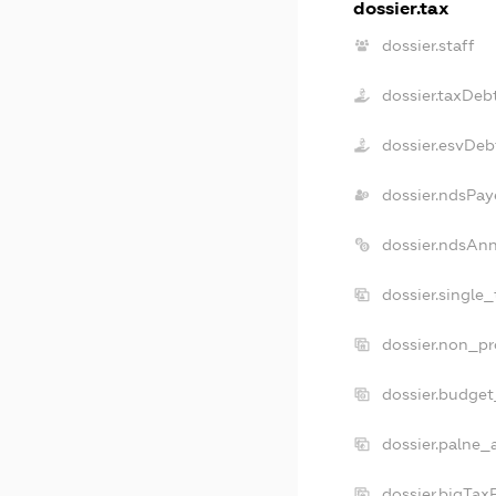
dossier.tax
dossier.staff
dossier.taxDeb
dossier.esvDeb
dossier.ndsPay
dossier.ndsAnn
dossier.single
dossier.non_pr
dossier.budge
dossier.palne_
dossier.bigTax