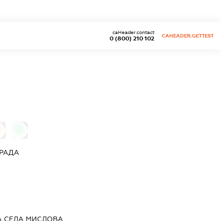
caHeader.contact
CAHEADER.GETTEST
0 (800) 210 102
0
 РАДА
А СЕЛА МИСЛОВА