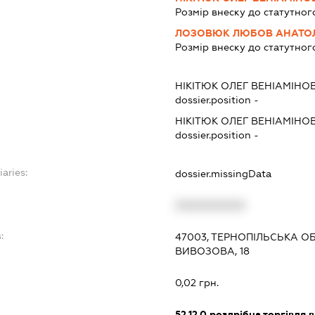
Розмір внеску до статутног
ЛОЗОВЮК ЛЮБОВ АНАТОЛ
Розмір внеску до статутног
НІКІТЮК ОЛЕГ ВЕНІАМІНО
dossier.position -
НІКІТЮК ОЛЕГ ВЕНІАМІНО
dossier.position -
iaries:
dossier.missingData
XXXXXXXXXX
:
47003, ТЕРНОПІЛЬСЬКА ОБ
ВИВОЗОВА, 18
0,02 грн.
52.12.0
роздрібна торгівля в