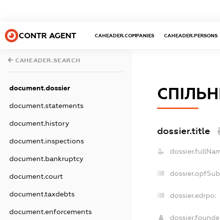
CONTR AGENT
CAHEADER.COMPANIES
CAHEADER.PERSONS
CAHEADER.SEARCH
document.dossier
СПІЛЬН
document.statements
document.history
dossier.title
document.inspections
dossier.fullNa
document.bankruptcy
dossier.opfSu
document.court
document.taxdebts
dossier.edrpo:
document.enforcements
dossier.found