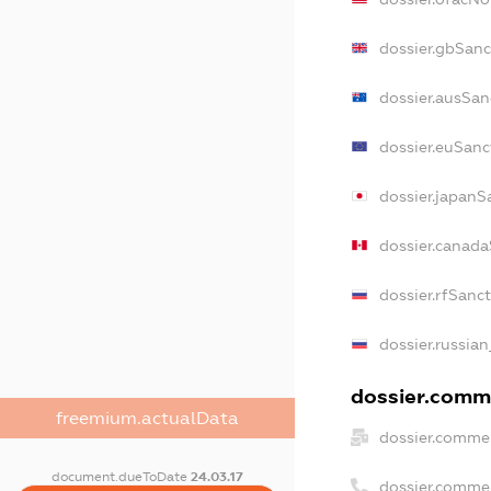
dossier.gbSanc
dossier.ausSan
dossier.euSanc
dossier.japanS
dossier.canad
dossier.rfSanc
dossier.russian
dossier.comme
freemium.actualData
dossier.commer
document.dueToDate
24.03.17
dossier.comme