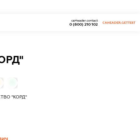
caHeader.contact
CAHEADER.GETTEST
0 (800) 210 102
ОРД"
0
ТВО "КОРД"
ВИЧ