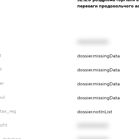
переваги продовольчого а
XXXXXXXXXX
t
dossier.missingData
t
dossier.missingData
er
dossier.missingData
nul
dossier.missingData
_tax_reg
dossier.notInList
ofit
XXXXXXXXXX
t_dotation