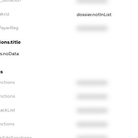
XXXXXXXXXX
akciz
dossier.notInList
xPayerReg
XXXXXXXXXX
ons.title
ns.noData
ns
nctions
XXXXXXXXXX
nctions
XXXXXXXXXX
ackList
XXXXXXXXXX
nctions
XXXXXXXXXX
onSdnSanctions