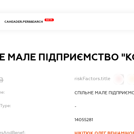
BETA
CAHEADER.PERSSEARCH
Е МАЛЕ ПІДПРИЄМСТВО "К
riskFactors.title
0
0
me:
СПІЛЬНЕ МАЛЕ ПІДПРИЄМС
bType:
-
14055281
ersAndBenef:
НІКІТЮК ОЛЕГ ВЕНІАМІНО