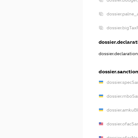
dossier.palne_
dossier.bigTa
dossier.declarati
dossier.declaratio
dossier.sanctio
dossier.specSa
dossier.rnboSa
dossier.amkuBl
dossier.ofacSa
dossier.ofacN