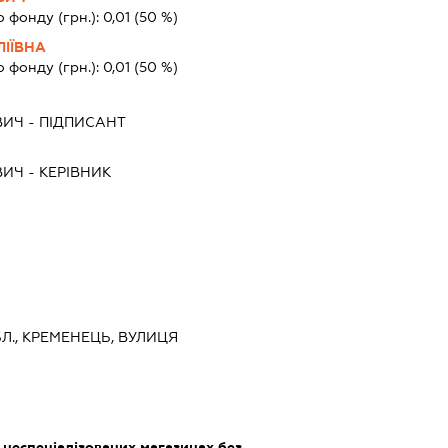
о фонду (грн.):
0,01
(50 %)
ІЇВНА
о фонду (грн.):
0,01
(50 %)
ВИЧ
-
ПІДПИСАНТ
ВИЧ
-
КЕРІВНИК
Л., КРЕМЕНЕЦЬ, ВУЛИЦЯ
 неспеціалізованих магазинах без