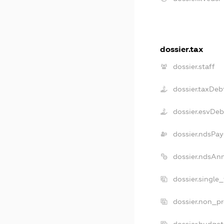
dossier.tax
dossier.staff
dossier.taxDeb
dossier.esvDeb
dossier.ndsPay
dossier.ndsAn
dossier.single
dossier.non_pr
dossier.budge