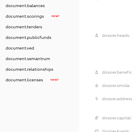
document.balances
document.scorings
new!
document.tenders
dossier.heads:
document.publicfunds
document.ved
document.semantrum
document.relationships
dossier.benefic
document.licenses
new!
dossier.smida:
dossier.address
dossier.capital:
dossier.kveds: