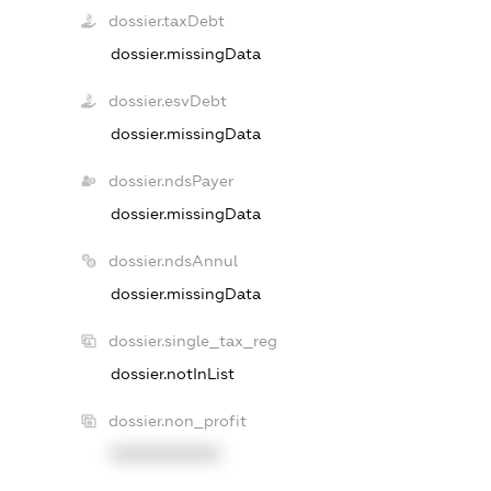
dossier.taxDebt
dossier.missingData
dossier.esvDebt
dossier.missingData
dossier.ndsPayer
dossier.missingData
dossier.ndsAnnul
dossier.missingData
dossier.single_tax_reg
dossier.notInList
dossier.non_profit
XXXXXXXXXX