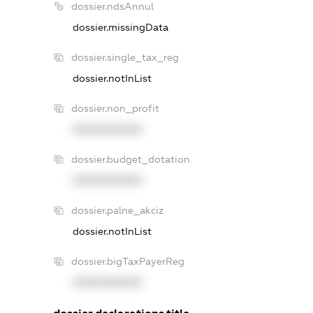
dossier.ndsAnnul
dossier.missingData
dossier.single_tax_reg
dossier.notInList
dossier.non_profit
XXXXXXXXXX
dossier.budget_dotation
XXXXXXXXXX
dossier.palne_akciz
dossier.notInList
dossier.bigTaxPayerReg
XXXXXXXXXX