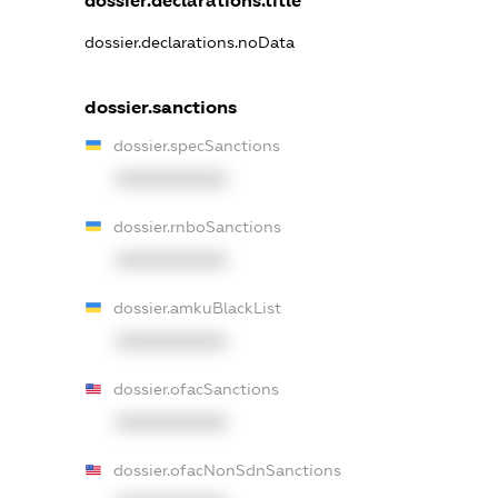
dossier.declarations.title
dossier.declarations.noData
dossier.sanctions
dossier.specSanctions
XXXXXXXXXX
dossier.rnboSanctions
XXXXXXXXXX
dossier.amkuBlackList
XXXXXXXXXX
dossier.ofacSanctions
XXXXXXXXXX
dossier.ofacNonSdnSanctions