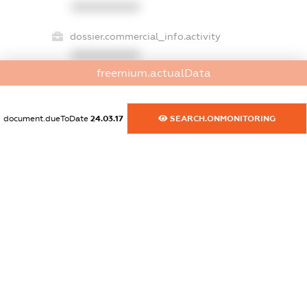
XXXXXXXXXX
dossier.commercial_info.activity
XXXXXXXXXX
freemium.actualData
freemium.exampleText_1
document.dueToDate
24.03.17
SEARCH.ONMONITORING
freemium.exampleText_2
freemium.anonymousPerSearch2
FREEMIUM.DETAILS
FREEMIUM.REGISTER