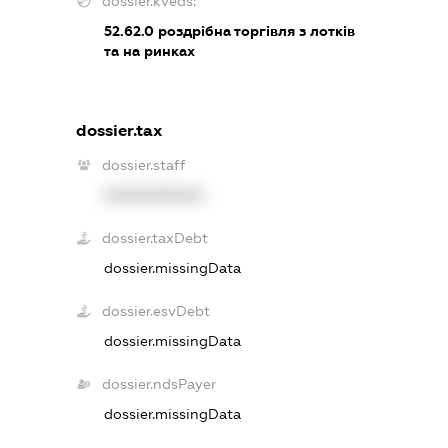
dossier.kveds:
52.62.0
роздрібна торгівля з лотків
та на ринках
dossier.tax
dossier.staff
XXXXXXXXXX
dossier.taxDebt
dossier.missingData
dossier.esvDebt
dossier.missingData
dossier.ndsPayer
dossier.missingData