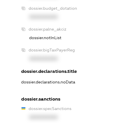
dossier.budget_dotation
XXXXXXXXXX
dossier.palne_akciz
dossier.notInList
dossier.bigTaxPayerReg
XXXXXXXXXX
dossier.declarations.title
dossier.declarations.noData
dossier.sanctions
dossier.specSanctions
XXXXXXXXXX