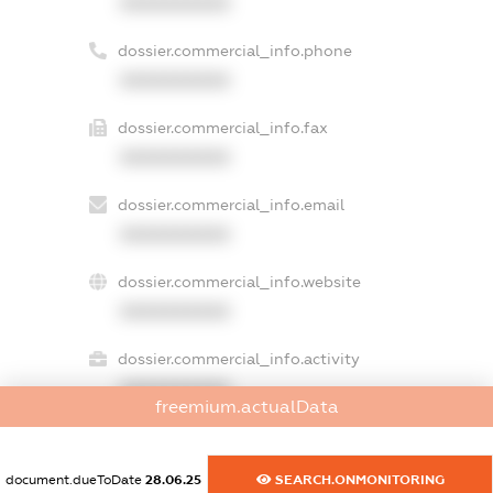
XXXXXXXXXX
dossier.commercial_info.phone
XXXXXXXXXX
dossier.commercial_info.fax
XXXXXXXXXX
dossier.commercial_info.email
XXXXXXXXXX
dossier.commercial_info.website
XXXXXXXXXX
dossier.commercial_info.activity
XXXXXXXXXX
freemium.actualData
document.dueToDate
28.06.25
SEARCH.ONMONITORING
freemium.exampleText_1