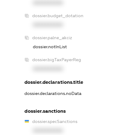
XXXXXXXXXX
dossier.budget_dotation
XXXXXXXXXX
dossier.palne_akciz
dossier.notInList
dossier.bigTaxPayerReg
XXXXXXXXXX
dossier.declarations.title
dossier.declarations.noData
dossier.sanctions
dossier.specSanctions
XXXXXXXXXX