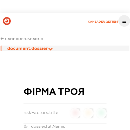
CAHEADER.GETTEST
CAHEADER.SEARCH
document.dossier
ФІРМА ТРОЯ
riskFactors.title
0
0
0
dossier.fullName: