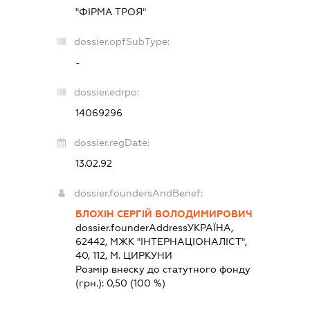
"ФІРМА ТРОЯ"
dossier.opfSubType:
-
dossier.edrpo:
14069296
dossier.regDate:
13.02.92
dossier.foundersAndBenef:
БЛОХІН СЕРГІЙ ВОЛОДИМИРОВИЧ
dossier.founderAddress
УКРАЇНА,
62442, МЖК "ІНТЕРНАЦІОНАЛІСТ",
40, 112, М. ЦИРКУНИ
Розмір внеску до статутного фонду
(грн.):
0,50
(100 %)