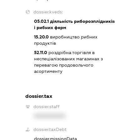
dossier.kveds:
05.02.1
діяльність риборозплідників
і рибних ферм
15.20.0
виробництво рибних
продуктів
52.11.0
роздрібна торгівля в
неспеціалізованих магазинах з
перевагою продовольчого
асортименту
dossier.tax
dossier.staff
XXXXXXXXXX
dossier.taxDebt
dossier.missingData