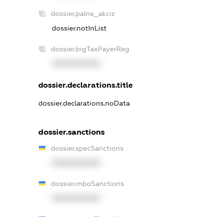
dossier.palne_akciz
dossier.notInList
dossier.bigTaxPayerReg
XXXXXXXXXX
dossier.declarations.title
dossier.declarations.noData
dossier.sanctions
dossier.specSanctions
XXXXXXXXXX
dossier.rnboSanctions
XXXXXXXXXX