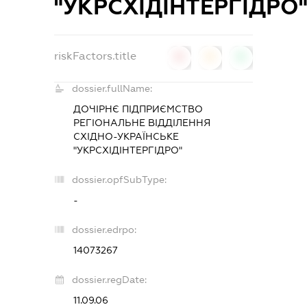
"УКРСХІДІНТЕРГІДРО
riskFactors.title
0
0
0
dossier.fullName:
ДОЧІРНЄ ПІДПРИЄМСТВО
РЕГІОНАЛЬНЕ ВІДДІЛЕННЯ
СХІДНО-УКРАЇНСЬКЕ
"УКРСХІДІНТЕРГІДРО"
dossier.opfSubType:
-
dossier.edrpo:
14073267
dossier.regDate:
11.09.06