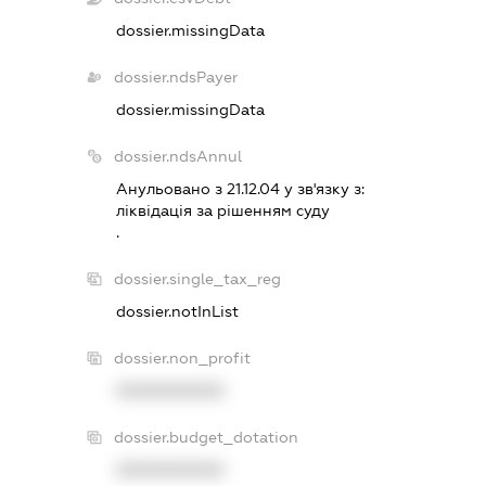
dossier.missingData
dossier.ndsPayer
dossier.missingData
dossier.ndsAnnul
Анульовано з 21.12.04 у зв'язку з:
лiквiдацiя за рiшенням суду
.
dossier.single_tax_reg
dossier.notInList
dossier.non_profit
XXXXXXXXXX
dossier.budget_dotation
XXXXXXXXXX