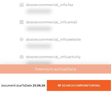
dossier.commercial_info.fax
XXXXXXXXXX
dossier.commercial_info.email
XXXXXXXXXX
dossier.commercial_info.website
XXXXXXXXXX
dossier.commercial_info.activity
XXXXXXXXXX
freemium.actualData
freemium.exampleText_1
document.dueToDate
25.06.26
SEARCH.ONMONITORING
freemium.exampleText_2
freemium.anonymousPerSearch2
FREEMIUM.DETAILS
FREEMIUM.REGISTER