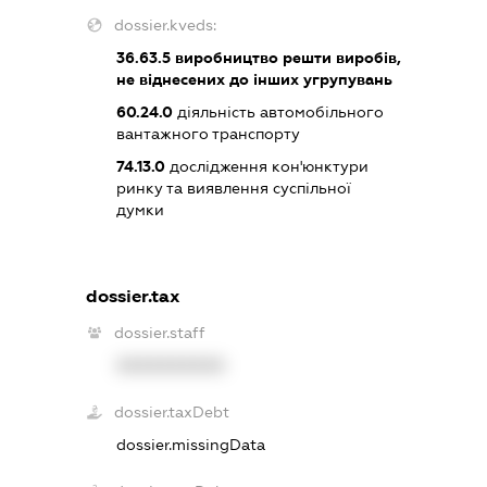
dossier.kveds:
36.63.5
виробництво решти виробів,
не віднесених до інших угрупувань
60.24.0
діяльність автомобільного
вантажного транспорту
74.13.0
дослідження кон'юнктури
ринку та виявлення суспільної
думки
dossier.tax
dossier.staff
XXXXXXXXXX
dossier.taxDebt
dossier.missingData