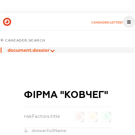
CAHEADER.GETTEST
CAHEADER.SEARCH
document.dossier
ФІРМА "КОВЧЕГ"
riskFactors.title
0
0
0
dossier.fullName: