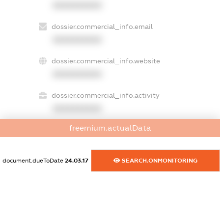
XXXXXXXXXX
dossier.commercial_info.email
XXXXXXXXXX
dossier.commercial_info.website
XXXXXXXXXX
dossier.commercial_info.activity
XXXXXXXXXX
freemium.actualData
freemium.exampleText_1
freemium.exampleText_2
document.dueToDate
24.03.17
SEARCH.ONMONITORING
freemium.anonymousPerSearch2
FREEMIUM.DETAILS
FREEMIUM.REGISTER