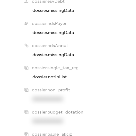
dossier.esvDebt
dossier.missingData
dossier.ndsPayer
dossier.missingData
dossier.ndsAnnul
dossier.missingData
dossier.single_tax_reg
dossier.notInList
dossier.non_profit
XXXXXXXXXX
dossier.budget_dotation
XXXXXXXXXX
dossier.palne_akciz