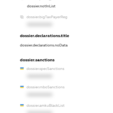
dossier.notInList
dossier.bigTaxPayerReg
XXXXXXXXXX
dossier.declarations.title
dossier.declarations.noData
dossier.sanctions
dossier.specSanctions
XXXXXXXXXX
dossier.rnboSanctions
XXXXXXXXXX
dossier.amkuBlackList
XXXXXXXXXX