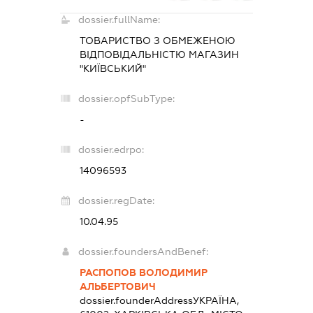
dossier.fullName:
ТОВАРИСТВО З ОБМЕЖЕНОЮ
ВІДПОВІДАЛЬНІСТЮ МАГАЗИН
"КИЇВСЬКИЙ"
dossier.opfSubType:
-
dossier.edrpo:
14096593
dossier.regDate:
10.04.95
dossier.foundersAndBenef:
РАСПОПОВ ВОЛОДИМИР
АЛЬБЕРТОВИЧ
dossier.founderAddress
УКРАЇНА,