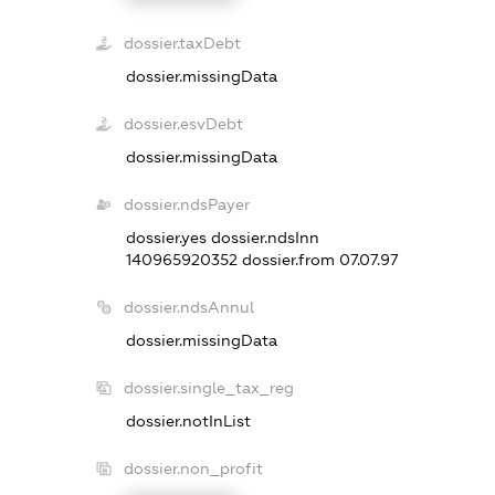
dossier.taxDebt
dossier.missingData
dossier.esvDebt
dossier.missingData
dossier.ndsPayer
dossier.yes
dossier.ndsInn
140965920352
dossier.from 07.07.97
dossier.ndsAnnul
dossier.missingData
dossier.single_tax_reg
dossier.notInList
dossier.non_profit