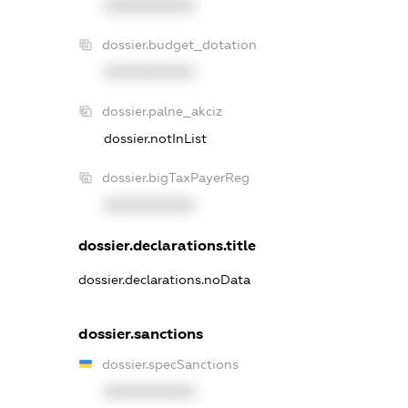
XXXXXXXXXX
dossier.budget_dotation
XXXXXXXXXX
dossier.palne_akciz
dossier.notInList
dossier.bigTaxPayerReg
XXXXXXXXXX
dossier.declarations.title
dossier.declarations.noData
dossier.sanctions
dossier.specSanctions
XXXXXXXXXX