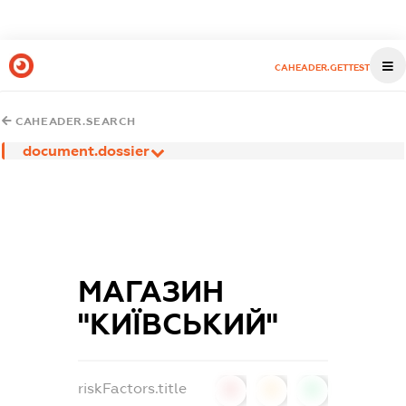
CAHEADER.GETTEST
CAHEADER.SEARCH
document.dossier
МАГАЗИН
"КИЇВСЬКИЙ"
riskFactors.title
0
0
0