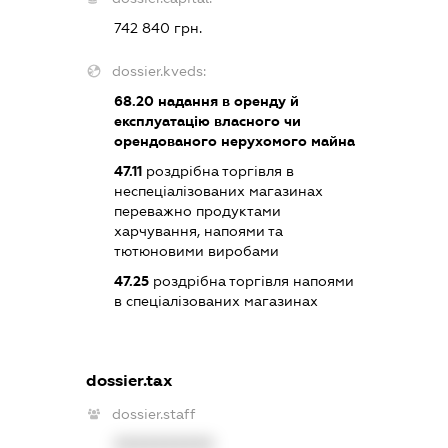
742 840 грн.
dossier.kveds:
68.20
надання в оренду й
експлуатацію власного чи
орендованого нерухомого майна
47.11
роздрібна торгівля в
неспеціалізованих магазинах
переважно продуктами
харчування, напоями та
тютюновими виробами
47.25
роздрібна торгівля напоями
в спеціалізованих магазинах
dossier.tax
dossier.staff
XXXXXXXXXX