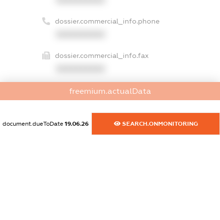
dossier.commercial_info.phone
XXXXXXXXXX
dossier.commercial_info.fax
XXXXXXXXXX
dossier.commercial_info.email
freemium.actualData
XXXXXXXXXX
dossier.commercial_info.website
document.dueToDate
19.06.26
SEARCH.ONMONITORING
XXXXXXXXXX
dossier.commercial_info.activity
XXXXXXXXXX
freemium.exampleText_1