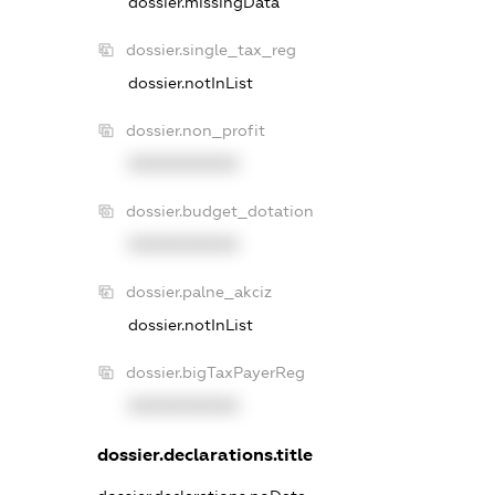
dossier.missingData
dossier.single_tax_reg
dossier.notInList
dossier.non_profit
XXXXXXXXXX
dossier.budget_dotation
XXXXXXXXXX
dossier.palne_akciz
dossier.notInList
dossier.bigTaxPayerReg
XXXXXXXXXX
dossier.declarations.title