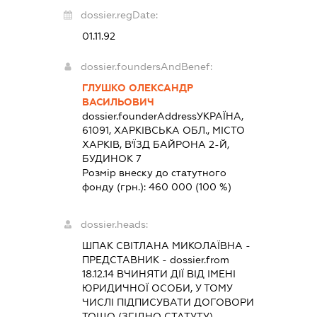
dossier.regDate:
01.11.92
dossier.foundersAndBenef:
ГЛУШКО ОЛЕКСАНДР
ВАСИЛЬОВИЧ
dossier.founderAddress
УКРАЇНА,
61091, ХАРКІВСЬКА ОБЛ., МІСТО
ХАРКІВ, В'ЇЗД БАЙРОНА 2-Й,
БУДИНОК 7
Розмір внеску до статутного
фонду (грн.):
460 000
(100 %)
dossier.heads:
ШПАК СВІТЛАНА МИКОЛАЇВНА
-
ПРЕДСТАВНИК
- dossier.from
18.12.14
ВЧИНЯТИ ДІЇ ВІД ІМЕНІ
ЮРИДИЧНОЇ ОСОБИ, У ТОМУ
ЧИСЛІ ПІДПИСУВАТИ ДОГОВОРИ
ТОЩО (ЗГІДНО СТАТУТУ)