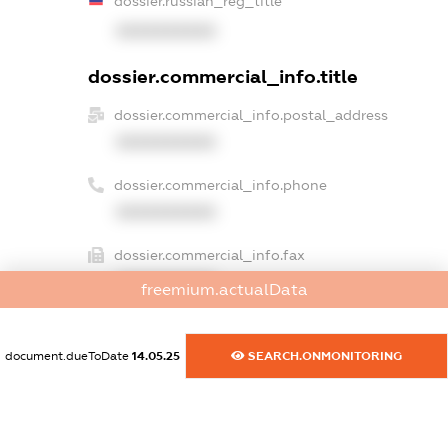
dossier.russian_reg_title
XXXXXXXXXX
dossier.commercial_info.title
dossier.commercial_info.postal_address
XXXXXXXXXX
dossier.commercial_info.phone
XXXXXXXXXX
dossier.commercial_info.fax
XXXXXXXXXX
freemium.actualData
dossier.commercial_info.email
XXXXXXXXXX
document.dueToDate
14.05.25
SEARCH.ONMONITORING
dossier.commercial_info.website
XXXXXXXXXX