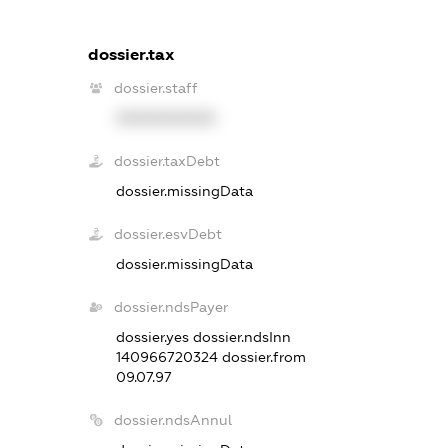
dossier.tax
dossier.staff
XXXXXXXXXX
dossier.taxDebt
dossier.missingData
dossier.esvDebt
dossier.missingData
dossier.ndsPayer
dossier.yes
dossier.ndsInn
140966720324
dossier.from
09.07.97
dossier.ndsAnnul