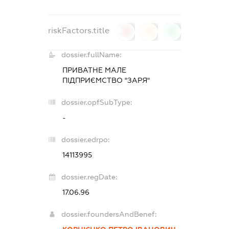
riskFactors.title
0
0
0
dossier.fullName:
ПРИВАТНЕ МАЛЕ
ПІДПРИЄМСТВО "ЗАРЯ"
dossier.opfSubType:
-
dossier.edrpo:
14113995
dossier.regDate:
17.06.96
dossier.foundersAndBenef: