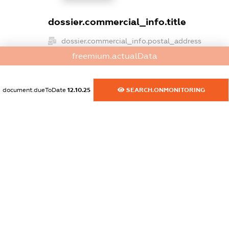
dossier.commercial_info.title
dossier.commercial_info.postal_address
XXXXXXXXXX
freemium.actualData
dossier.commercial_info.phone
document.dueToDate
12.10.25
SEARCH.ONMONITORING
XXXXXXXXXX
dossier.commercial_info.fax
XXXXXXXXXX
dossier.commercial_info.email
XXXXXXXXXX
dossier.commercial_info.website
XXXXXXXXXX
dossier.commercial_info.activity