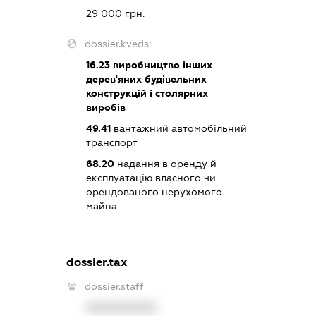
29 000 грн.
dossier.kveds:
16.23
виробництво інших
дерев'яних будівельних
конструкцій і столярних
виробів
49.41
вантажний автомобільний
транспорт
68.20
надання в оренду й
експлуатацію власного чи
орендованого нерухомого
майна
dossier.tax
dossier.staff
XXXXXXXXXX