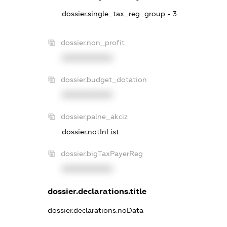
dossier.single_tax_reg_group - 3
dossier.non_profit
XXXXXXXXXX
dossier.budget_dotation
XXXXXXXXXX
dossier.palne_akciz
dossier.notInList
dossier.bigTaxPayerReg
XXXXXXXXXX
dossier.declarations.title
dossier.declarations.noData