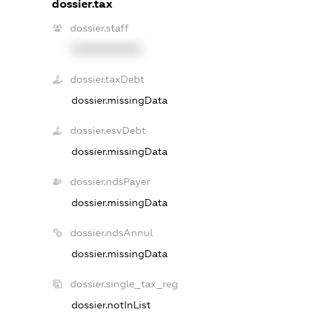
dossier.tax
dossier.staff
XXXXXXXXXX
dossier.taxDebt
dossier.missingData
dossier.esvDebt
dossier.missingData
dossier.ndsPayer
dossier.missingData
dossier.ndsAnnul
dossier.missingData
dossier.single_tax_reg
dossier.notInList