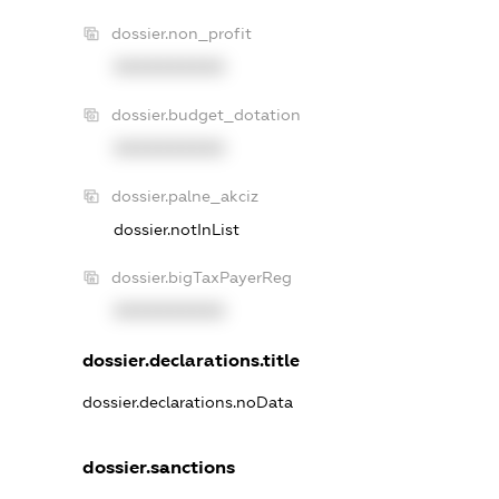
dossier.non_profit
XXXXXXXXXX
dossier.budget_dotation
XXXXXXXXXX
dossier.palne_akciz
dossier.notInList
dossier.bigTaxPayerReg
XXXXXXXXXX
dossier.declarations.title
dossier.declarations.noData
dossier.sanctions