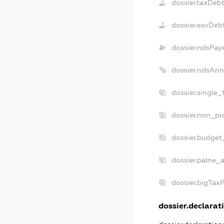
dossier.taxDeb
dossier.esvDeb
dossier.ndsPay
dossier.ndsAnn
dossier.single
dossier.non_pr
dossier.budget
dossier.palne_a
dossier.bigTax
dossier.declarati