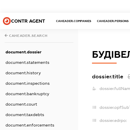
CONTR AGENT
CAHEADER.COMPANIES
CAHEADER.PERSONS
CAHEADER.SEARCH
БУДІВЕ
document.dossier
document.statements
document.history
dossier.title
document.inspections
dossier.fullNam
document.bankruptcy
document.court
dossier.opfSub
document.taxdebts
dossier.edrpo:
document.enforcements