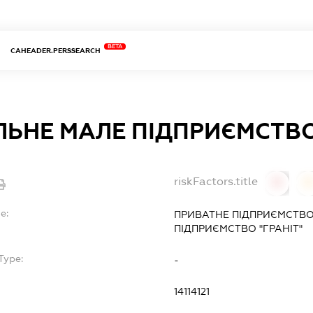
BETA
CAHEADER.PERSSEARCH
ЛЬНЕ МАЛЕ ПІДПРИЄМСТВО
riskFactors.title
0
0
e:
ПРИВАТНЕ ПІДПРИЄМСТВО
ПІДПРИЄМСТВО "ГРАНІТ"
Type:
-
14114121