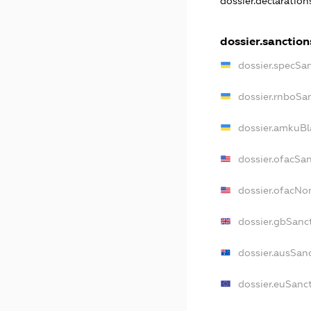
dossier.declaratio
dossier.sanction
dossier.specSa
dossier.rnboSa
dossier.amkuBl
dossier.ofacSa
dossier.ofacN
dossier.gbSanc
dossier.ausSan
dossier.euSanc