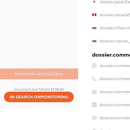
dossier.japanS
dossier.canada
dossier.rfSanct
dossier.russian
dossier.commer
dossier.commer
freemium.actualData
dossier.commer
document.dueToDate
12.10.25
dossier.commer
SEARCH.ONMONITORING
dossier.commer
dossier.commer