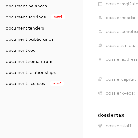
dossier.regDate
document.balances
document.scorings
new!
dossier.heads:
document.tenders
dossier.benefici
document.publicfunds
dossier.smida:
document.ved
dossier.address
document.semantrum
document.relationships
dossier.capital:
document.licenses
new!
dossier.kveds:
dossier.tax
dossier.staff