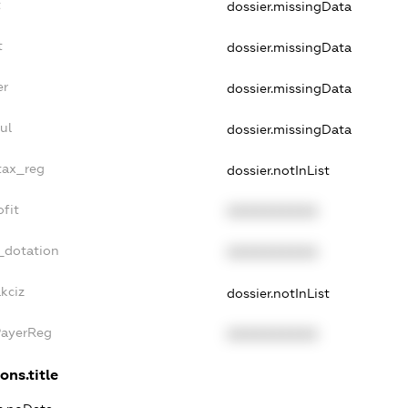
t
dossier.missingData
t
dossier.missingData
er
dossier.missingData
ul
dossier.missingData
_tax_reg
dossier.notInList
ofit
XXXXXXXXXX
_dotation
XXXXXXXXXX
kciz
dossier.notInList
PayerReg
XXXXXXXXXX
ons.title