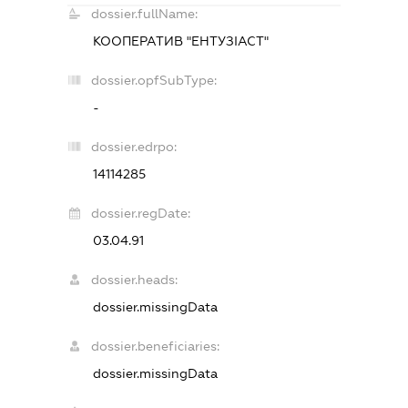
dossier.fullName:
КООПЕРАТИВ "ЕНТУЗІАСТ"
dossier.opfSubType:
-
dossier.edrpo:
14114285
dossier.regDate:
03.04.91
dossier.heads:
dossier.missingData
dossier.beneficiaries:
dossier.missingData