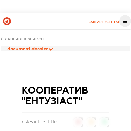
CAHEADER.GETTEST
CAHEADER.SEARCH
document.dossier
КООПЕРАТИВ
"ЕНТУЗІАСТ"
riskFactors.title
0
0
0