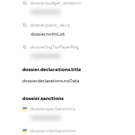
dossier.budget_dotation
XXXXXXXXXX
dossier.palne_akciz
dossier.notInList
dossier.bigTaxPayerReg
XXXXXXXXXX
dossier.declarations.title
dossier.declarations.noData
dossier.sanctions
dossier.specSanctions
XXXXXXXXXX
dossier.rnboSanctions