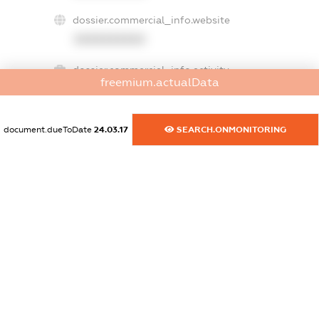
dossier.commercial_info.website
XXXXXXXXXX
dossier.commercial_info.activity
freemium.actualData
XXXXXXXXXX
document.dueToDate
24.03.17
SEARCH.ONMONITORING
freemium.exampleText_1
freemium.exampleText_2
freemium.anonymousPerSearch2
FREEMIUM.DETAILS
FREEMIUM.REGISTER