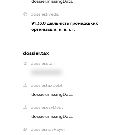
dossier.missingData
dossier.kveds:
91.33.0
діяльність громадських
організацій, н. в. і. г.
dossier.tax
dossier.staff
XXXXXXXXXX
dossier.taxDebt
dossier.missingData
dossier.esvDebt
dossier.missingData
dossier.ndsPayer