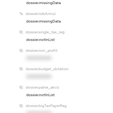
dossier.missingData
dossier.ndsAnnul
dossier.missingData
dossier.single_tax_reg
dossier.notInList
dossier.non_profit
XXXXXXXXXX
dossier.budget_dotation
XXXXXXXXXX
dossier.palne_akciz
dossier.notInList
dossier.bigTaxPayerReg