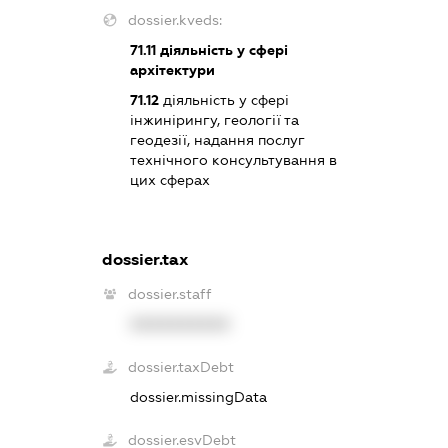
dossier.kveds:
71.11
діяльність у сфері
архітектури
71.12
діяльність у сфері
інжинірингу, геології та
геодезії, надання послуг
технічного консультування в
цих сферах
dossier.tax
dossier.staff
XXXXXXXXXX
dossier.taxDebt
dossier.missingData
dossier.esvDebt