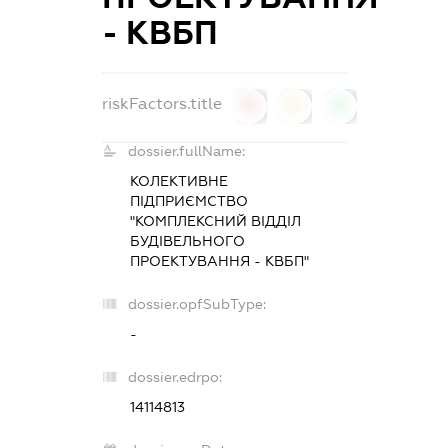
- КВБП
riskFactors.title
0
0
0
dossier.fullName:
КОЛЕКТИВНЕ
ПІДПРИЄМСТВО
"КОМПЛЕКСНИЙ ВІДДІЛ
БУДІВЕЛЬНОГО
ПРОЕКТУВАННЯ - КВБП"
dossier.opfSubType:
-
dossier.edrpo:
14114813