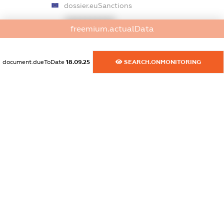
dossier.euSanctions
XXXXXXXXXX
freemium.actualData
dossier.japanSanctions
XXXXXXXXXX
document.dueToDate
18.09.25
SEARCH.ONMONITORING
dossier.canadaSanctions
XXXXXXXXXX
dossier.rfSanctions
XXXXXXXXXX
dossier.russian_reg_title
XXXXXXXXXX
dossier.commercial_info.title
dossier.commercial_info.postal_address
XXXXXXXXXX