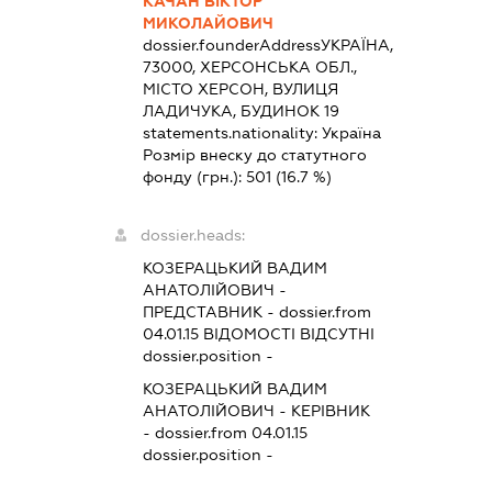
КАЧАН ВІКТОР
МИКОЛАЙОВИЧ
dossier.founderAddress
УКРАЇНА,
73000, ХЕРСОНСЬКА ОБЛ.,
МІСТО ХЕРСОН, ВУЛИЦЯ
ЛАДИЧУКА, БУДИНОК 19
statements.nationality:
Україна
Розмір внеску до статутного
фонду (грн.):
501
(16.7 %)
dossier.heads:
КОЗЕРАЦЬКИЙ ВАДИМ
АНАТОЛІЙОВИЧ
-
ПРЕДСТАВНИК
- dossier.from
04.01.15
ВІДОМОСТІ ВІДСУТНІ
dossier.position -
КОЗЕРАЦЬКИЙ ВАДИМ
АНАТОЛІЙОВИЧ
-
КЕРІВНИК
- dossier.from 04.01.15
dossier.position -