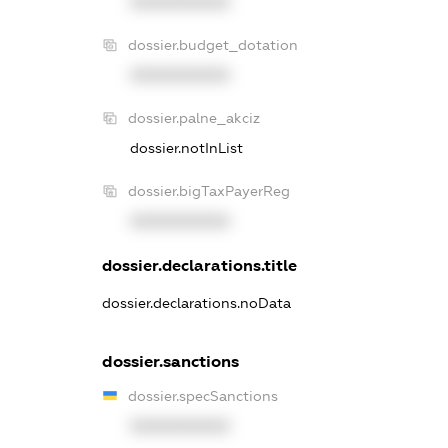
XXXXXXXXXX
dossier.budget_dotation
XXXXXXXXXX
dossier.palne_akciz
dossier.notInList
dossier.bigTaxPayerReg
XXXXXXXXXX
dossier.declarations.title
dossier.declarations.noData
dossier.sanctions
dossier.specSanctions
XXXXXXXXXX