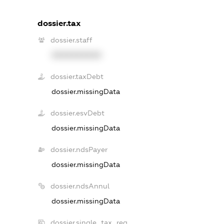
dossier.tax
dossier.staff
XXXXXXXXXX
dossier.taxDebt
dossier.missingData
dossier.esvDebt
dossier.missingData
dossier.ndsPayer
dossier.missingData
dossier.ndsAnnul
dossier.missingData
dossier.single_tax_reg