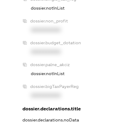
dossier.notInList
dossier.non_profit
XXXXXXXXXX
dossier.budget_dotation
XXXXXXXXXX
dossier.palne_akciz
dossier.notInList
dossier.bigTaxPayerReg
XXXXXXXXXX
dossier.declarations.title
dossier.declarations.noData