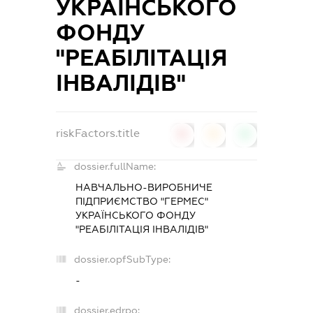
УКРАЇНСЬКОГО
ФОНДУ
"РЕАБІЛІТАЦІЯ
ІНВАЛІДІВ"
riskFactors.title
0
0
0
dossier.fullName:
НАВЧАЛЬНО-ВИРОБНИЧЕ
ПІДПРИЄМСТВО "ГЕРМЕС"
УКРАЇНСЬКОГО ФОНДУ
"РЕАБІЛІТАЦІЯ ІНВАЛІДІВ"
dossier.opfSubType:
-
dossier.edrpo: