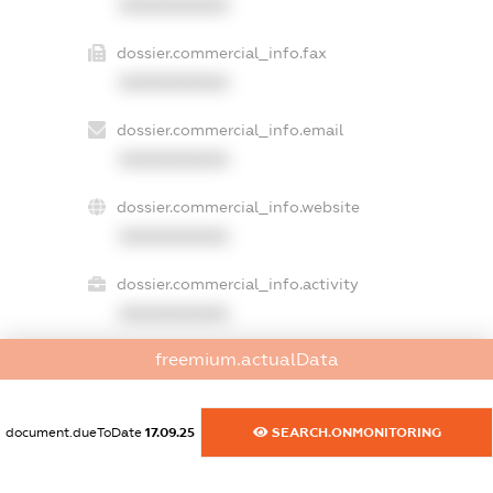
XXXXXXXXXX
dossier.commercial_info.fax
XXXXXXXXXX
dossier.commercial_info.email
XXXXXXXXXX
dossier.commercial_info.website
XXXXXXXXXX
dossier.commercial_info.activity
XXXXXXXXXX
freemium.actualData
freemium.exampleText_1
freemium.exampleText_2
document.dueToDate
17.09.25
SEARCH.ONMONITORING
freemium.anonymousPerSearch2
FREEMIUM.DETAILS