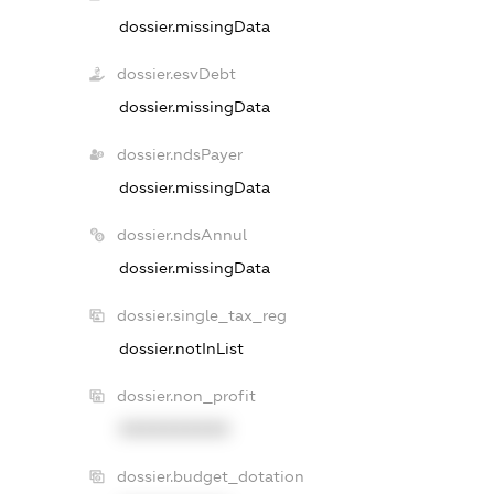
dossier.missingData
dossier.esvDebt
dossier.missingData
dossier.ndsPayer
dossier.missingData
dossier.ndsAnnul
dossier.missingData
dossier.single_tax_reg
dossier.notInList
dossier.non_profit
XXXXXXXXXX
dossier.budget_dotation