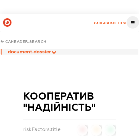
CAHEADER.GETTEST
CAHEADER.SEARCH
document.dossier
КООПЕРАТИВ
"НАДІЙНІСТЬ"
riskFactors.title
0
0
0