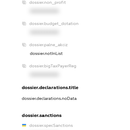
dossier.non_profit
XXXXXXXXXX
dossier.budget_dotation
XXXXXXXXXX
dossier.palne_akciz
dossier.notInList
dossier.bigTaxPayerReg
XXXXXXXXXX
dossier.declarations.title
dossier.declarations.noData
dossier.sanctions
dossier.specSanctions