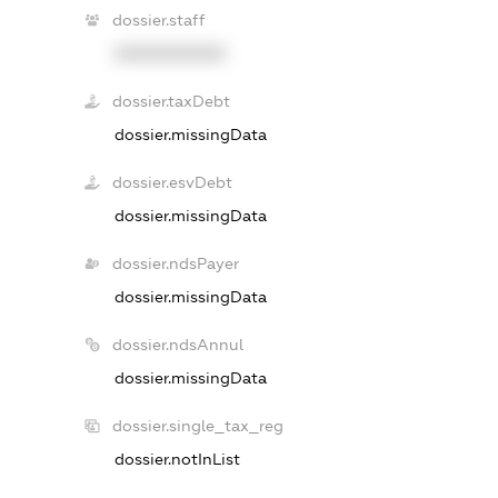
dossier.staff
XXXXXXXXXX
dossier.taxDebt
dossier.missingData
dossier.esvDebt
dossier.missingData
dossier.ndsPayer
dossier.missingData
dossier.ndsAnnul
dossier.missingData
dossier.single_tax_reg
dossier.notInList