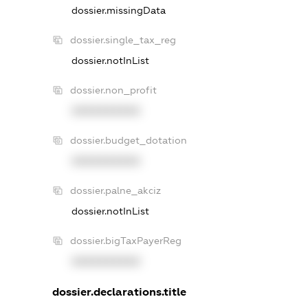
dossier.missingData
dossier.single_tax_reg
dossier.notInList
dossier.non_profit
XXXXXXXXXX
dossier.budget_dotation
XXXXXXXXXX
dossier.palne_akciz
dossier.notInList
dossier.bigTaxPayerReg
XXXXXXXXXX
dossier.declarations.title