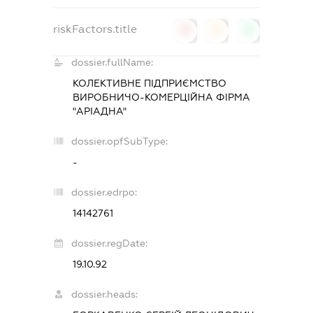
riskFactors.title
0
0
0
dossier.fullName:
КОЛЕКТИВНЕ ПІДПРИЄМСТВО
ВИРОБНИЧО-КОМЕРЦІЙНА ФІРМА
"АРІАДНА"
dossier.opfSubType:
-
dossier.edrpo:
14142761
dossier.regDate:
19.10.92
dossier.heads: