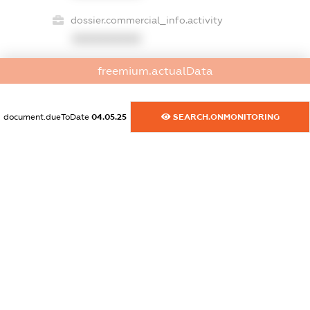
dossier.commercial_info.activity
XXXXXXXXXX
freemium.actualData
freemium.exampleText_1
freemium.exampleText_2
document.dueToDate
04.05.25
SEARCH.ONMONITORING
freemium.anonymousPerSearch2
FREEMIUM.DETAILS
FREEMIUM.REGISTER