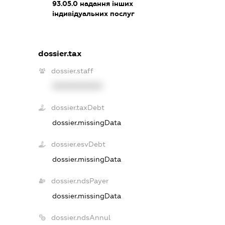
93.05.0
надання інших
індивідуальних послуг
dossier.tax
dossier.staff
XXXXXXXXXX
dossier.taxDebt
dossier.missingData
dossier.esvDebt
dossier.missingData
dossier.ndsPayer
dossier.missingData
dossier.ndsAnnul