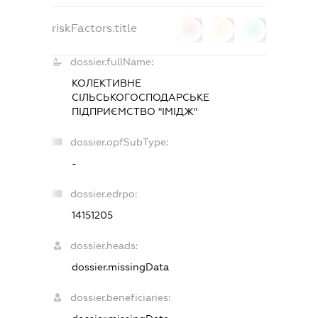
riskFactors.title
0
0
0
dossier.fullName:
КОЛЕКТИВНЕ
СІЛЬСЬКОГОСПОДАРСЬКЕ
ПІДПРИЄМСТВО "ІМІДЖ"
dossier.opfSubType:
-
dossier.edrpo:
14151205
dossier.heads:
dossier.missingData
dossier.beneficiaries: