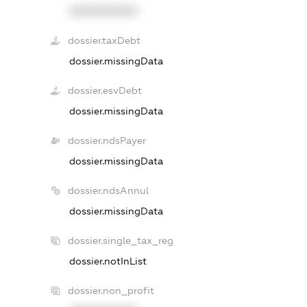
XXXXXXXXXX
dossier.taxDebt
dossier.missingData
dossier.esvDebt
dossier.missingData
dossier.ndsPayer
dossier.missingData
dossier.ndsAnnul
dossier.missingData
dossier.single_tax_reg
dossier.notInList
dossier.non_profit