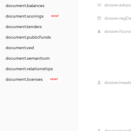
dossier.edrpo
document.balances
document.scorings
new!
dossier.regDa
document.tenders
dossier.foun
document.publicfunds
document.ved
document.semantrum
document.relationships
document.licenses
new!
dossier.heads
dossier.benefi