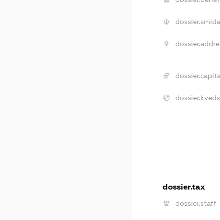
dossier.smida
dossier.addre
dossier.capita
dossier.kveds
dossier.tax
dossier.staff