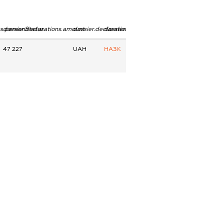
ns.personStatus
dossier.declarations.amount
dossier.declarations.currency
dossier.declarations.source
47 227
UAH
НАЗК