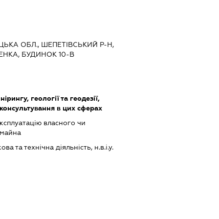
ЦЬКА ОБЛ., ШЕПЕТІВСЬКИЙ Р-Н,
ЕНКА, БУДИНОК 10-В
нірингу, геології та геодезії,
 консультування в цих сферах
ксплуатацію власного чи
 майна
а та технічна діяльність, н.в.і.у.