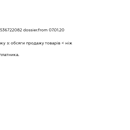
41536722082
dossier.from 07.01.20
зку з:
обсяги продажу товарiв < нiж
платника.