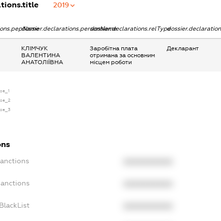
tions.title
2019
tions.pepName
dossier.declarations.personName
dossier.declarations.relType
dossier.declaratio
КЛІМЧУК
Заробітна плата
Декларант
ВАЛЕНТИНА
отримана за основним
АНАТОЛІЇВНА
місцем роботи
nse_1
nse_2
nse_3
ons
Sanctions
XXXXXXXXXX
Sanctions
XXXXXXXXXX
BlackList
XXXXXXXXXX