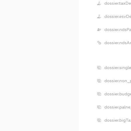
dossier.taxD
dossier.esvD
dossier.ndsP
dossier.ndsA
dossier.singl
dossier.non_p
dossier.budg
dossier.palne
dossier.bigT