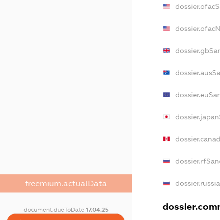
dossier.ofac
dossier.ofac
dossier.gbSa
dossier.ausS
dossier.euSa
dossier.japa
dossier.cana
dossier.rfSan
freemium.actualData
dossier.russi
dossier.comm
document.dueToDate
17.04.25