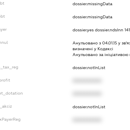
ebt
dossier.missingData
ebt
dossier.missingData
ayer
dossier.yes
dossier.ndsInn 1
nnul
Анульовано з 04.01.15 у зв'я
визначенi у Кодексi
Анульовано за iнiцiативою 
e_tax_reg
dossier.notInList
rofit
XXXXXXXXXX
et_dotation
XXXXXXXXXX
_akciz
dossier.notInList
axPayerReg
XXXXXXXXXX