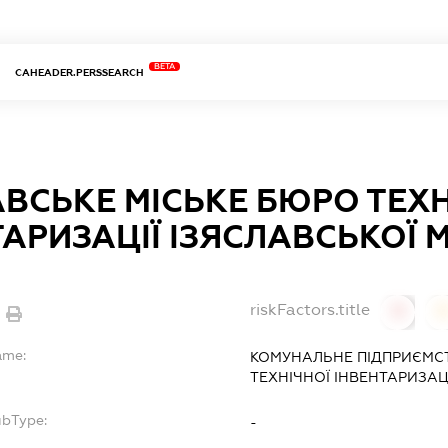
BETA
CAHEADER.PERSSEARCH
АВСЬКЕ МІСЬКЕ БЮРО ТЕХН
ТАРИЗАЦІЇ ІЗЯСЛАВСЬКОЇ 
riskFactors.title
0
ame:
КОМУНАЛЬНЕ ПІДПРИЄМСТ
ТЕХНІЧНОЇ ІНВЕНТАРИЗАЦІ
ubType:
-