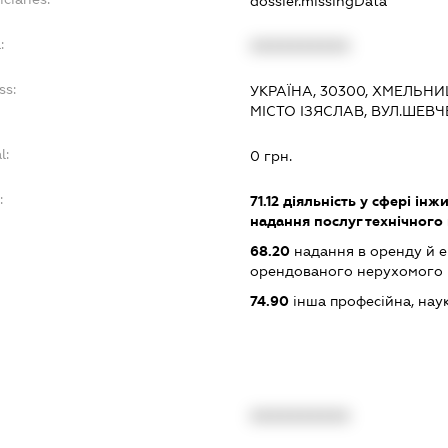
dossier.missingData
:
XXXXXXXXXX
ss:
УКРАЇНА, 30300, ХМЕЛЬНИ
МІСТО ІЗЯСЛАВ, ВУЛ.ШЕВЧ
l:
0 грн.
:
71.12
діяльність у сфері інжи
надання послуг технічного
68.20
надання в оренду й е
орендованого нерухомого
74.90
інша професійна, науков
XXXXXXXXXX