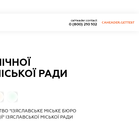
caHeader.contact
CAHEADER.GETTEST
0 (800) 210 102
ІЧНОЇ
МІСЬКОЇ РАДИ
0
0
ВО "ІЗЯСЛАВСЬКЕ МІСЬКЕ БЮРО
Ї" ІЗЯСЛАВСЬКОЇ МІСЬКОЇ РАДИ