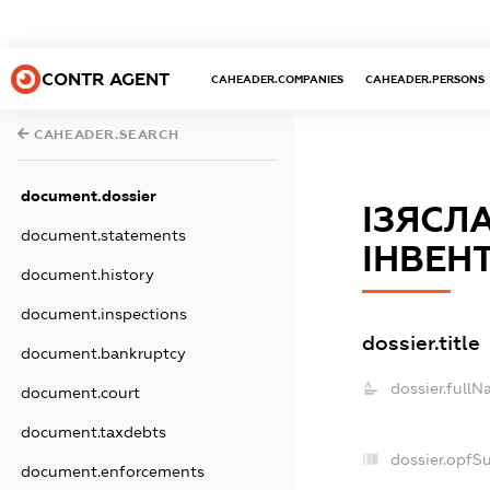
CONTR AGENT
CAHEADER.COMPANIES
CAHEADER.PERSONS
CAHEADER.SEARCH
document.dossier
ІЗЯСЛ
document.statements
ІНВЕН
document.history
document.inspections
dossier.title
document.bankruptcy
dossier.fullN
document.court
document.taxdebts
dossier.opfS
document.enforcements