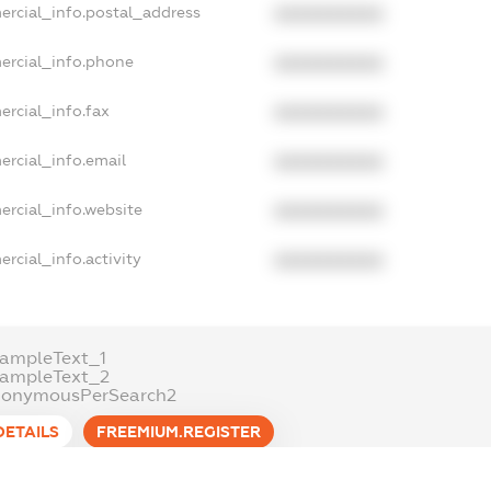
ercial_info.postal_address
XXXXXXXXXX
ercial_info.phone
XXXXXXXXXX
ercial_info.fax
XXXXXXXXXX
ercial_info.email
XXXXXXXXXX
ercial_info.website
XXXXXXXXXX
rcial_info.activity
XXXXXXXXXX
ampleText_1
xampleText_2
nonymousPerSearch2
DETAILS
FREEMIUM.REGISTER