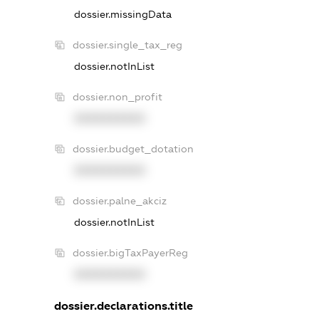
dossier.missingData
dossier.single_tax_reg
dossier.notInList
dossier.non_profit
XXXXXXXXXX
dossier.budget_dotation
XXXXXXXXXX
dossier.palne_akciz
dossier.notInList
dossier.bigTaxPayerReg
XXXXXXXXXX
dossier.declarations.title