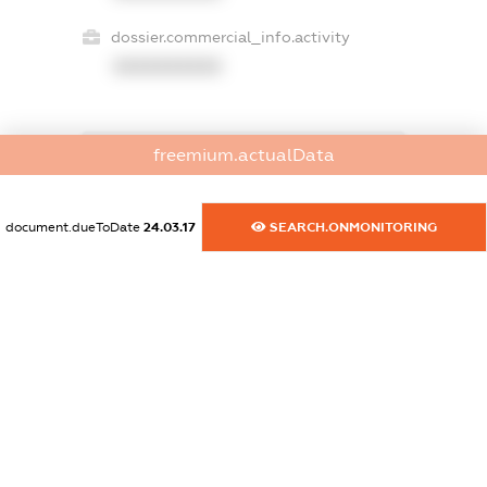
dossier.commercial_info.activity
XXXXXXXXXX
freemium.actualData
freemium.exampleText_1
freemium.exampleText_2
freemium.anonymousPerSearch2
document.dueToDate
24.03.17
SEARCH.ONMONITORING
FREEMIUM.DETAILS
FREEMIUM.REGISTER