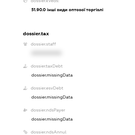
dossier.kveds:
51.90.0
інші види оптової торгівлі
dossier.tax
dossier.staff
XXXXXXXXXX
dossier.taxDebt
dossier.missingData
dossier.esvDebt
dossier.missingData
dossier.ndsPayer
dossier.missingData
dossier.ndsAnnul