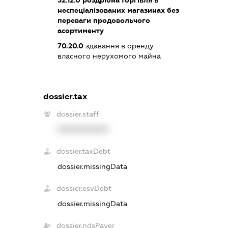
52.12.0
роздрібна торгівля в
неспеціалізованих магазинах без
переваги продовольчого
асортименту
70.20.0
здавання в оренду
власного нерухомого майна
dossier.tax
dossier.staff
XXXXXXXXXX
dossier.taxDebt
dossier.missingData
dossier.esvDebt
dossier.missingData
dossier.ndsPayer