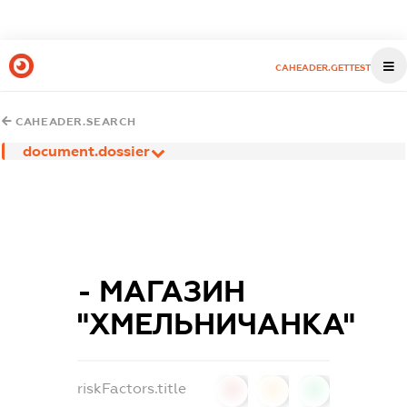
CAHEADER.GETTEST
CAHEADER.SEARCH
document.dossier
- МАГАЗИН
"ХМЕЛЬНИЧАНКА"
riskFactors.title
0
0
0