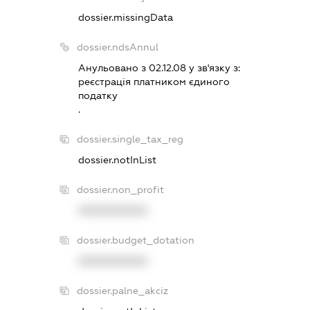
dossier.missingData
dossier.ndsAnnul
Анульовано з 02.12.08 у зв'язку з:
реєстрацiя платником єдиного
податку
.
dossier.single_tax_reg
dossier.notInList
dossier.non_profit
XXXXXXXXXX
dossier.budget_dotation
XXXXXXXXXX
dossier.palne_akciz