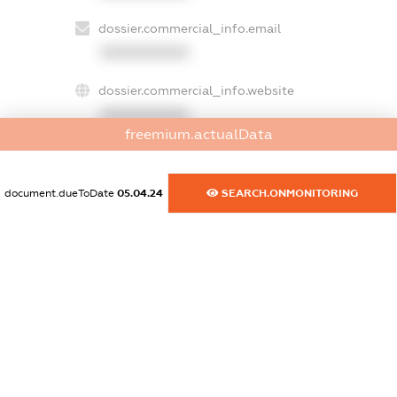
dossier.commercial_info.email
XXXXXXXXXX
dossier.commercial_info.website
XXXXXXXXXX
freemium.actualData
dossier.commercial_info.activity
XXXXXXXXXX
document.dueToDate
05.04.24
SEARCH.ONMONITORING
freemium.exampleText_1
freemium.exampleText_2
freemium.anonymousPerSearch2
FREEMIUM.DETAILS
FREEMIUM.REGISTER