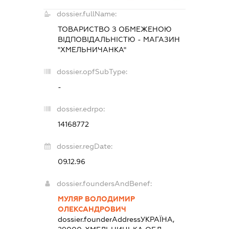
dossier.fullName:
ТОВАРИСТВО З ОБМЕЖЕНОЮ
ВІДПОВІДАЛЬНІСТЮ - МАГАЗИН
"ХМЕЛЬНИЧАНКА"
dossier.opfSubType:
-
dossier.edrpo:
14168772
dossier.regDate:
09.12.96
dossier.foundersAndBenef:
МУЛЯР ВОЛОДИМИР
ОЛЕКСАНДРОВИЧ
dossier.founderAddress
УКРАЇНА,