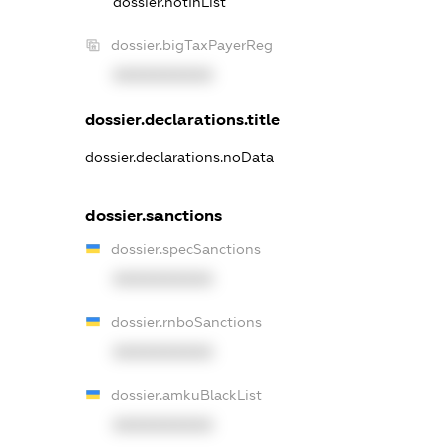
dossier.notInList
dossier.bigTaxPayerReg
XXXXXXXXXX
dossier.declarations.title
dossier.declarations.noData
dossier.sanctions
dossier.specSanctions
XXXXXXXXXX
dossier.rnboSanctions
XXXXXXXXXX
dossier.amkuBlackList
XXXXXXXXXX