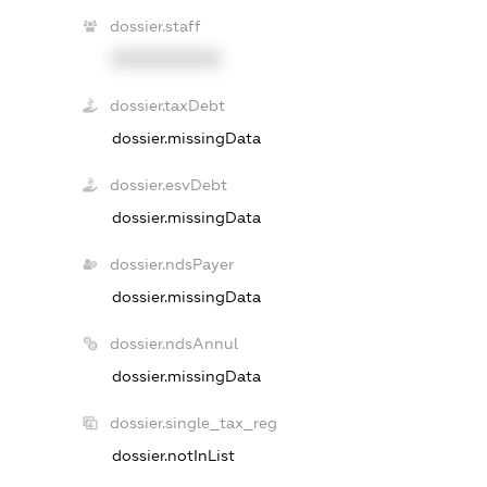
dossier.staff
XXXXXXXXXX
dossier.taxDebt
dossier.missingData
dossier.esvDebt
dossier.missingData
dossier.ndsPayer
dossier.missingData
dossier.ndsAnnul
dossier.missingData
dossier.single_tax_reg
dossier.notInList