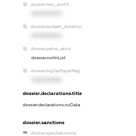
dossier.non_profit
XXXXXXXXXX
dossier.budget_dotation
XXXXXXXXXX
dossier.palne_akciz
dossier.notInList
dossier.bigTaxPayerReg
XXXXXXXXXX
dossier.declarations.title
dossier.declarations.noData
dossier.sanctions
dossier.specSanctions