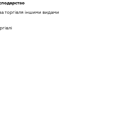
осподарство
ва торгівля іншими видами
ргівлі