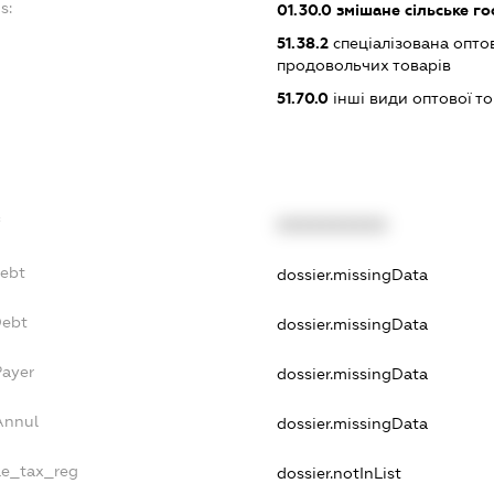
s:
01.30.0
змішане сільське г
51.38.2
спеціалізована опто
продовольчих товарів
51.70.0
інші види оптової то
f
XXXXXXXXXX
Debt
dossier.missingData
Debt
dossier.missingData
Payer
dossier.missingData
Annul
dossier.missingData
gle_tax_reg
dossier.notInList