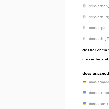
dossier.non
dossier.bud
dossier.pal
dossier.big
dossier.declar
dossier.declara
dossier.sanct
dossier.spe
dossier.rnb
dossier.amk