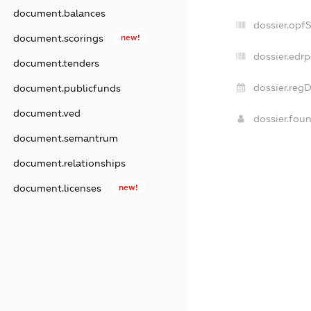
document.balances
dossier.opf
document.scorings
new!
dossier.edrp
document.tenders
dossier.regD
document.publicfunds
document.ved
dossier.fou
document.semantrum
document.relationships
document.licenses
new!