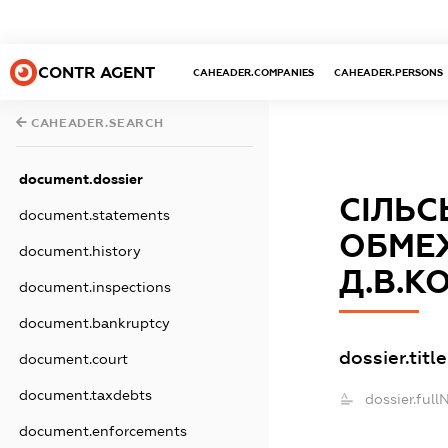
CONTR AGENT
CAHEADER.COMPANIES
CAHEADER.PERSONS
CAHEADER.SEARCH
document.dossier
СІЛЬС
document.statements
ОБМЕЖ
document.history
Д.В.К
document.inspections
document.bankruptcy
dossier.title
document.court
document.taxdebts
dossier.full
document.enforcements