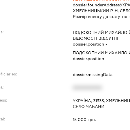
dossier.founderAddress
УКРА
ХМЕЛЬНИЦЬКИЙ Р-Н, СЕЛ
Розмір внеску до статутног
s:
ПОДОКОПНИЙ МИХАЙЛО 
ВІДОМОСТІ ВІДСУТНІ
dossier.position -
ПОДОКОПНИЙ МИХАЙЛО 
dossier.position -
ficiaries:
dossier.missingData
a:
XXXXXXXXXX
ess:
УКРАЇНА, 31333, ХМЕЛЬНИ
СЕЛО ЧАБАНИ
al:
15 000 грн.