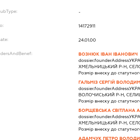
SubType:
-
o:
14172911
ate:
24.01.00
ndersAndBenef:
ВОЗНЮК ІВАН ІВАНОВИЧ
dossier.founderAddress
УКРА
ХМЕЛЬНИЦЬКИЙ Р-Н, СЕЛ
Розмір внеску до статутног
ГАЛЬМІЗ СЕРГІЙ ВОЛОДИ
dossier.founderAddress
УКРА
ВОЛОЧИСЬКИЙ Р-Н, СЕЛИ
Розмір внеску до статутног
БОРЩЕВСЬКА СВІТЛАНА А
dossier.founderAddress
УКРА
ХМЕЛЬНИЦЬКИЙ Р-Н, СЕ
Розмір внеску до статутног
АДАМЧУК ПЕТРО ВОЛОД