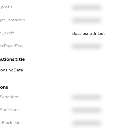
_profit
XXXXXXXXXX
get_dotation
XXXXXXXXXX
ne_akciz
dossier.notInList
TaxPayerReg
XXXXXXXXXX
ations.title
tions.noData
ions
cSanctions
XXXXXXXXXX
oSanctions
XXXXXXXXXX
uBlackList
XXXXXXXXXX