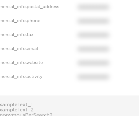
mercial_info.postal_address
XXXXXXXXXX
mercial_info.phone
XXXXXXXXXX
mercial_info.fax
XXXXXXXXXX
mercial_info.email
XXXXXXXXXX
mercial_info.website
XXXXXXXXXX
ercial_info.activity
XXXXXXXXXX
xampleText_1
exampleText_2
anonymousPerSearch2
.DETAILS
FREEMIUM.REGISTER