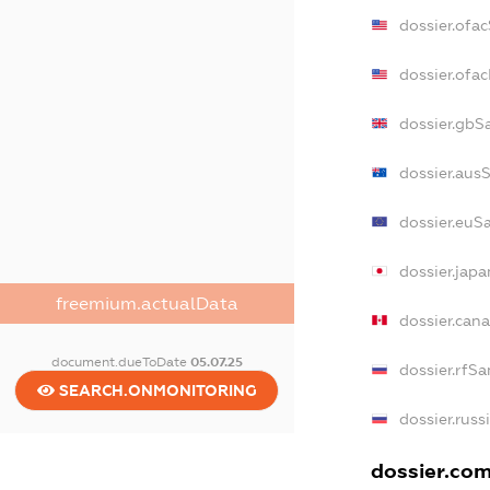
dossier.ofa
dossier.of
dossier.gbS
dossier.aus
dossier.euS
dossier.jap
freemium.actualData
dossier.can
document.dueToDate
05.07.25
dossier.rfSa
SEARCH.ONMONITORING
dossier.russ
dossier.com