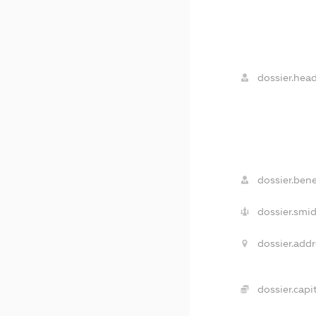
dossier.head
dossier.bene
dossier.smid
dossier.addr
dossier.capit