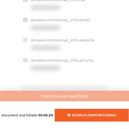
XXXXXXXXXX
dossier.commercial_info.email
XXXXXXXXXX
dossier.commercial_info.website
XXXXXXXXXX
dossier.commercial_info.activity
XXXXXXXXXX
freemium.exampleText_1
freemium.actualData
freemium.exampleText_2
freemium.anonymousPerSearch2
FREEMIUM.DETAILS
document.dueToDate
30.06.24
SEARCH.ONMONITORING
FREEMIUM.REGISTER