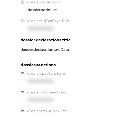
dossier.palne_akciz
dossier.notInList
dossier.bigTaxPayerReg
XXXXXXXXXX
dossier.declarations.title
dossier.declarations.noData
dossier.sanctions
dossier.specSanctions
XXXXXXXXXX
dossier.rnboSanctions
XXXXXXXXXX
dossier.amkuBlackList