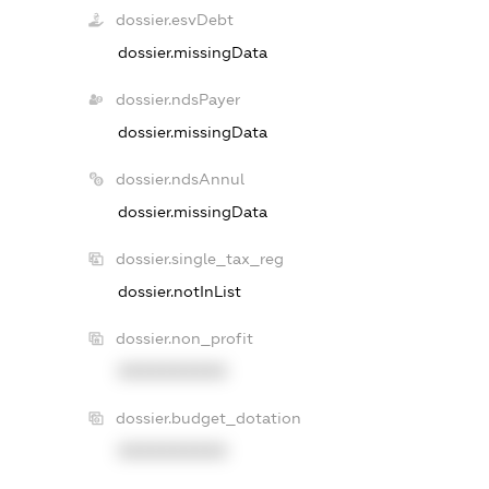
dossier.esvDebt
dossier.missingData
dossier.ndsPayer
dossier.missingData
dossier.ndsAnnul
dossier.missingData
dossier.single_tax_reg
dossier.notInList
dossier.non_profit
XXXXXXXXXX
dossier.budget_dotation
XXXXXXXXXX