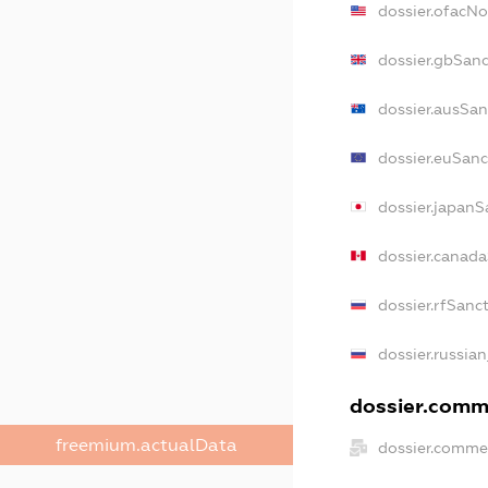
dossier.ofacN
dossier.gbSanc
dossier.ausSan
dossier.euSanc
dossier.japanS
dossier.canad
dossier.rfSanc
dossier.russian
dossier.comme
freemium.actualData
dossier.commer