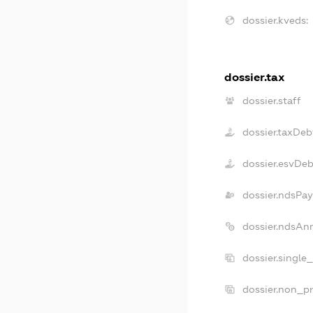
dossier.kveds:
dossier.tax
dossier.staff
dossier.taxDeb
dossier.esvDeb
dossier.ndsPay
dossier.ndsAn
dossier.single
dossier.non_pr