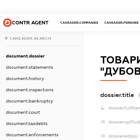
CONTR AGENT
CAHEADER.COMPANIES
CAHEADER.PERSONS
CAHEADER.SEARCH
document.dossier
ТОВАР
document.statements
"ДУБО
document.history
document.inspections
dossier.title
document.bankruptcy
dossier.fullNa
document.court
dossier.opfSu
document.taxdebts
document.enforcements
dossier.edrpo: