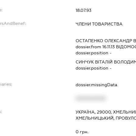
e:
18.07.93
ersAndBenef:
ЧЛЕНИ ТОВАРИСТВА
ОСТАПЕНКО ОЛЕКСАНДР 
dossier.from 16.11.13
ВІДОМОС
dossier.position -
СИНЧУК ВІТАЛІЙ ВОЛОД
dossier.position -
iaries:
dossier.missingData
XXXXXXXXXX
:
УКРАЇНА, 29000, ХМЕЛЬНИ
ХМЕЛЬНИЦЬКИЙ, ПРОВУЛО
0 грн.