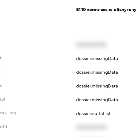
81.10
комплексне обслуговув
XXXXXXXXXX
t
dossier.missingData
t
dossier.missingData
er
dossier.missingData
nul
dossier.missingData
_tax_reg
dossier.notInList
ofit
XXXXXXXXXX