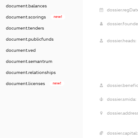
document.balances
dossier.regDat
document.scorings
new!
dossier.found
document.tenders
document.publicfunds
dossier.heads:
document.ved
document.semantrum
document.relationships
document.licenses
new!
dossier.benefic
dossier.smida:
dossier.address
dossier.capital: