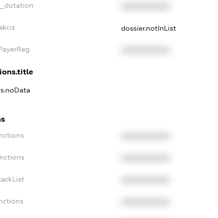
t_dotation
XXXXXXXXXX
akciz
dossier.notInList
xPayerReg
XXXXXXXXXX
ions.title
ns.noData
ns
nctions
XXXXXXXXXX
nctions
XXXXXXXXXX
ackList
XXXXXXXXXX
nctions
XXXXXXXXXX