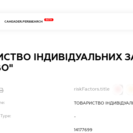
BETA
CAHEADER.PERSSEARCH
ИСТВО ІНДИВІДУАЛЬНИХ 
ВО"
riskFactors.title
0
0
me:
ТОВАРИСТВО ІНДИВІДУАЛ
bType:
-
14177699