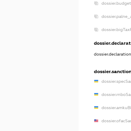
dossier.budge
dossier.palne_
dossier.bigTa
dossier.declarat
dossier.declaratio
dossier.sanctio
dossier.specSa
dossier.rnboSa
dossier.amkuBl
dossier.ofacSa