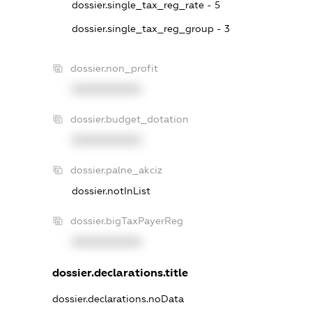
dossier.single_tax_reg_rate - 5
dossier.single_tax_reg_group - 3
dossier.non_profit
XXXXXXXXXX
dossier.budget_dotation
XXXXXXXXXX
dossier.palne_akciz
dossier.notInList
dossier.bigTaxPayerReg
XXXXXXXXXX
dossier.declarations.title
dossier.declarations.noData