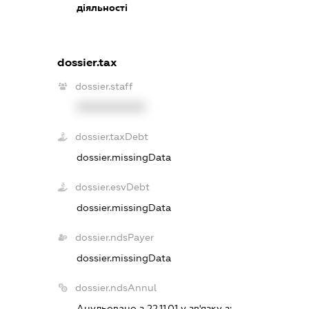
діяльності
dossier.tax
dossier.staff
XXXXXXXXXX
dossier.taxDebt
dossier.missingData
dossier.esvDebt
dossier.missingData
dossier.ndsPayer
dossier.missingData
dossier.ndsAnnul
Анульовано з 22.11.01 у зв'язку з: