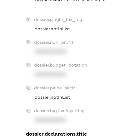
.
dossier.single_tax_reg
dossier.notInList
dossier.non_profit
XXXXXXXXXX
dossier.budget_dotation
XXXXXXXXXX
dossier.palne_akciz
dossier.notInList
dossier.bigTaxPayerReg
XXXXXXXXXX
dossier.declarations.title