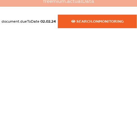
freemium.actualData
dossier.commercial_info.activity
XXXXXXXXXX
document.dueToDate
02.02.24
SEARCH.ONMONITORING
freemium.exampleText_1
freemium.exampleText_2
freemium.anonymousPerSearch2
FREEMIUM.DETAILS
FREEMIUM.REGISTER