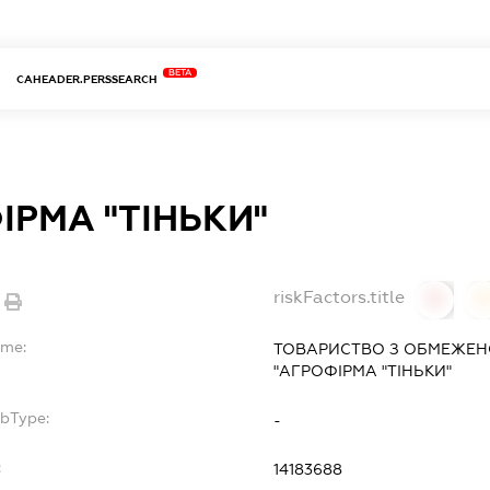
BETA
CAHEADER.PERSSEARCH
ІРМА "ТІНЬКИ"
riskFactors.title
0
ame:
ТОВАРИСТВО З ОБМЕЖЕН
"АГРОФІРМА "ТІНЬКИ"
ubType:
-
:
14183688