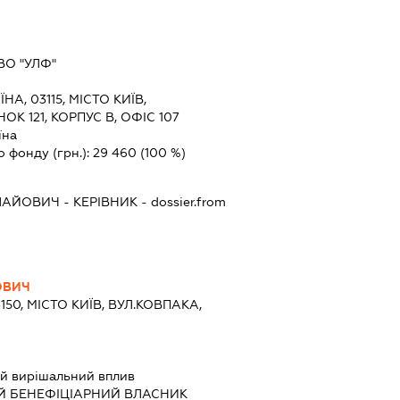
ВО "УЛФ"
ЇНА, 03115, МІСТО КИЇВ,
К 121, КОРПУС В, ОФІС 107
їна
о фонду (грн.):
29 460
(100 %)
ЛАЙОВИЧ
-
КЕРІВНИК
- dossier.from
ОВИЧ
150, МІСТО КИЇВ, ВУЛ.КОВПАКА,
7
й вирішальний вплив
Й БЕНЕФІЦІАРНИЙ ВЛАСНИК