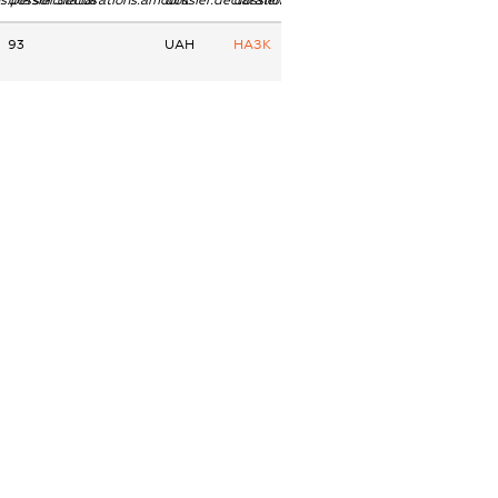
ns.personStatus
dossier.declarations.amount
dossier.declarations.currency
dossier.declarations.source
93
UAH
НАЗК