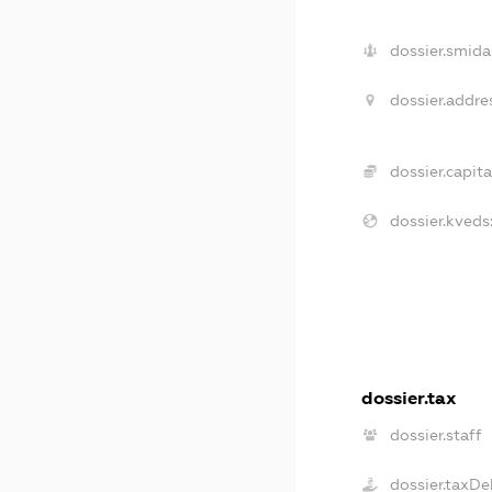
dossier.smida
dossier.addre
dossier.capita
dossier.kveds
dossier.tax
dossier.staff
dossier.taxDe