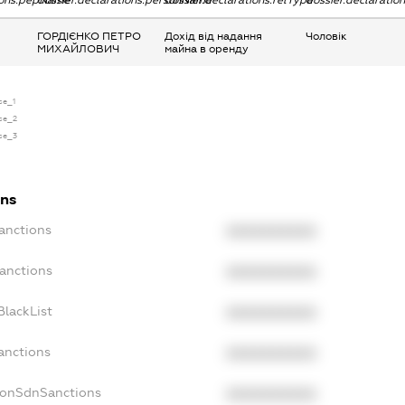
tions.pepName
dossier.declarations.personName
dossier.declarations.relType
dossier.declaratio
ГОРДІЄНКО ПЕТРО
Дохід від надання
Чоловік
МИХАЙЛОВИЧ
майна в оренду
se_1
nse_2
nse_3
ons
anctions
XXXXXXXXXX
Sanctions
XXXXXXXXXX
BlackList
XXXXXXXXXX
anctions
XXXXXXXXXX
NonSdnSanctions
XXXXXXXXXX