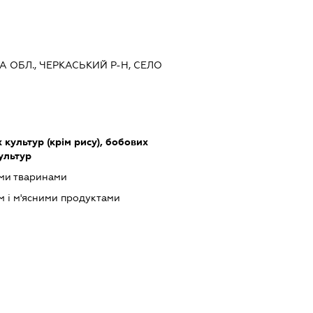
КА ОБЛ., ЧЕРКАСЬКИЙ Р-Н, СЕЛО
культур (крім рису), бобових
культур
ими тваринами
м і м'ясними продуктами