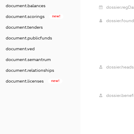
document.balances
dossier.regDa
document.scorings
new!
dossier.foun
document.tenders
document.publicfunds
document.ved
document.semantrum
dossier.heads
document.relationships
document.licenses
new!
dossier.benefi