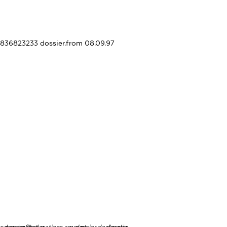
41836823233
dossier.from 08.09.97