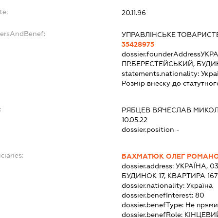
te:
20.11.96
dersAndBenef:
УПРАВЛІНСЬКЕ ТОВАРИСТ
35428975
dossier.founderAddress
УКРА
ПР.БЕРЕСТЕЙСЬКИЙ, БУДИНО
statements.nationality:
Укра
Розмір внеску до статутног
:
РЯБЦЕВ ВЯЧЕСЛАВ МИКО
10.05.22
dossier.position -
ciaries:
БАХМАТЮК ОЛЕГ РОМАН
dossier.address:
УКРАЇНА, 03
БУДИНОК 17, КВАРТИРА 16
dossier.nationality:
Україна
dossier.benefInterest:
80
dossier.benefType:
Не прями
dossier.benefRole:
КІНЦЕВИ