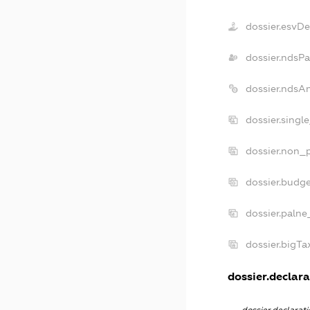
dossier.esvD
dossier.ndsPa
dossier.ndsA
dossier.singl
dossier.non_p
dossier.budg
dossier.palne
dossier.bigT
dossier.declara