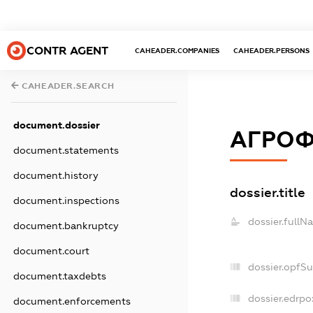
CONTR AGENT
CAHEADER.COMPANIES
CAHEADER.PERSONS
CAHEADER.SEARCH
document.dossier
АГРОФ
document.statements
document.history
dossier.title
document.inspections
dossier.fullN
document.bankruptcy
document.court
dossier.opfS
document.taxdebts
dossier.edrpo
document.enforcements