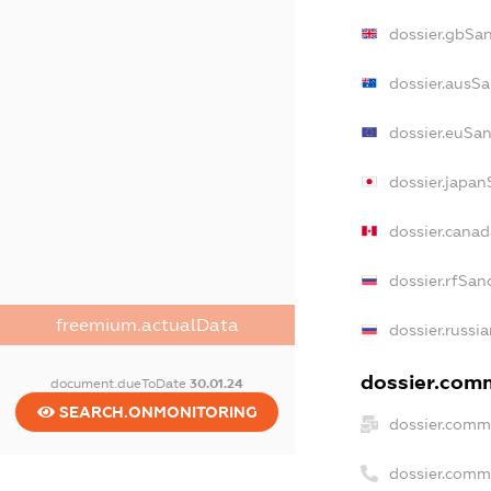
dossier.gbSa
dossier.ausSa
dossier.euSan
dossier.japan
dossier.cana
dossier.rfSan
freemium.actualData
dossier.russi
dossier.comm
document.dueToDate
30.01.24
SEARCH.ONMONITORING
dossier.comm
dossier.comm