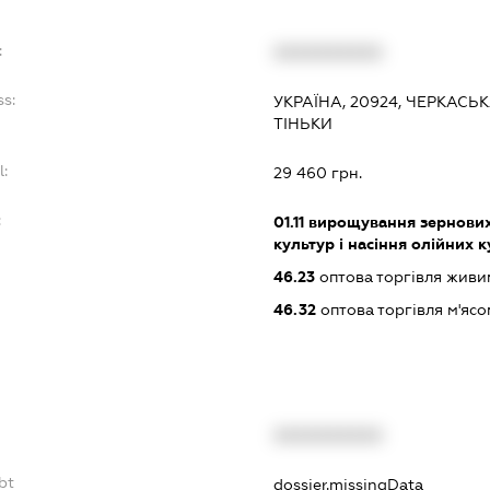
:
XXXXXXXXXX
ss:
УКРАЇНА, 20924, ЧЕРКАСЬ
ТІНЬКИ
l:
29 460 грн.
:
01.11
вирощування зернових 
культур і насіння олійних 
46.23
оптова торгівля жив
46.32
оптова торгівля м'ясо
XXXXXXXXXX
bt
dossier.missingData