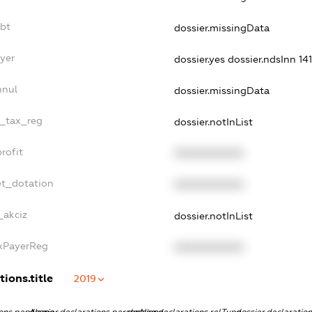
ebt
dossier.missingData
yer
dossier.yes
dossier.ndsInn 1
nnul
dossier.missingData
e_tax_reg
dossier.notInList
rofit
XXXXXXXXXX
et_dotation
XXXXXXXXXX
_akciz
dossier.notInList
axPayerReg
XXXXXXXXXX
tions.title
2019