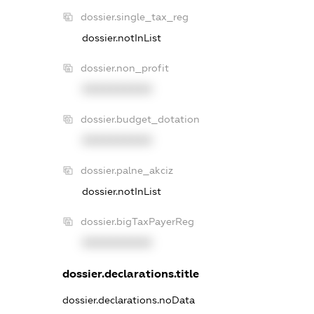
dossier.single_tax_reg
dossier.notInList
dossier.non_profit
XXXXXXXXXX
dossier.budget_dotation
XXXXXXXXXX
dossier.palne_akciz
dossier.notInList
dossier.bigTaxPayerReg
XXXXXXXXXX
dossier.declarations.title
dossier.declarations.noData