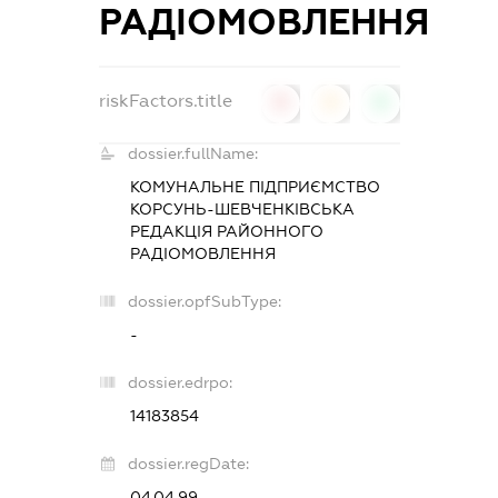
РАДІОМОВЛЕННЯ
riskFactors.title
0
0
0
dossier.fullName:
КОМУНАЛЬНЕ ПІДПРИЄМСТВО
КОРСУНЬ-ШЕВЧЕНКІВСЬКА
РЕДАКЦІЯ РАЙОННОГО
РАДІОМОВЛЕННЯ
dossier.opfSubType:
-
dossier.edrpo:
14183854
dossier.regDate:
04.04.99