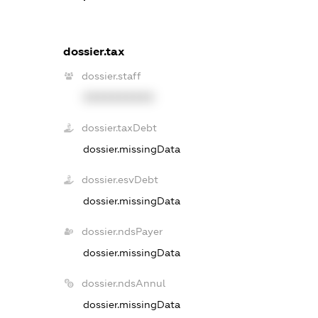
dossier.tax
dossier.staff
XXXXXXXXXX
dossier.taxDebt
dossier.missingData
dossier.esvDebt
dossier.missingData
dossier.ndsPayer
dossier.missingData
dossier.ndsAnnul
dossier.missingData