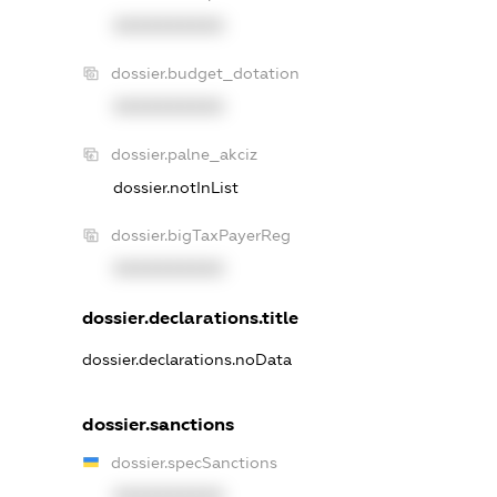
XXXXXXXXXX
dossier.budget_dotation
XXXXXXXXXX
dossier.palne_akciz
dossier.notInList
dossier.bigTaxPayerReg
XXXXXXXXXX
dossier.declarations.title
dossier.declarations.noData
dossier.sanctions
dossier.specSanctions
XXXXXXXXXX