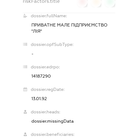
riskFactors.title
0
0
0
dossier.fullName:
ПРИВАТНЕ МАЛЕ ПІДПРИЄМСТВО
"ЛІЯ"
dossier.opfSubType:
-
dossier.edrpo:
14187290
dossier.regDate:
13.01.92
dossier.heads:
dossier.missingData
dossier.beneficiaries: