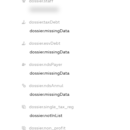
dossier.staff
XXXXXXXXXX
dossier.taxDebt
dossier.missingData
dossier.esvDebt
dossier.missingData
dossier.ndsPayer
dossier.missingData
dossier.ndsAnnul
dossier.missingData
dossier.single_tax_reg
dossier.notInList
dossier.non_profit