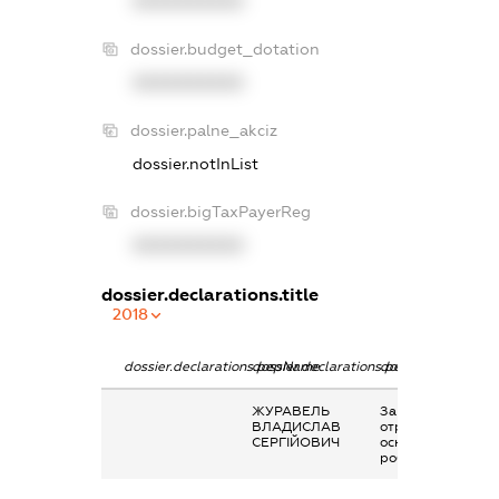
XXXXXXXXXX
dossier.budget_dotation
XXXXXXXXXX
dossier.palne_akciz
dossier.notInList
dossier.bigTaxPayerReg
XXXXXXXXXX
dossier.declarations.title
2018
dossier.declarations.pepName
dossier.declarations.personName
dossier.declaratio
ЖУРАВЕЛЬ
Заробітна плата
ВЛАДИСЛАВ
отримана за
СЕРГІЙОВИЧ
основним місцем
роботи