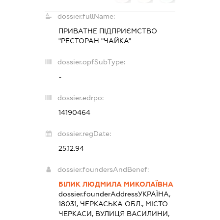
dossier.fullName:
ПРИВАТНЕ ПІДПРИЄМСТВО
"РЕСТОРАН "ЧАЙКА"
dossier.opfSubType:
-
dossier.edrpo:
14190464
dossier.regDate:
25.12.94
dossier.foundersAndBenef:
БІЛИК ЛЮДМИЛА МИКОЛАЇВНА
dossier.founderAddress
УКРАЇНА,
18031, ЧЕРКАСЬКА ОБЛ., МІСТО
ЧЕРКАСИ, ВУЛИЦЯ ВАСИЛИНИ,