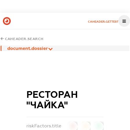
CAHEADER.GETTEST
CAHEADER.SEARCH
document.dossier
РЕСТОРАН
"ЧАЙКА"
riskFactors.title
0
0
0