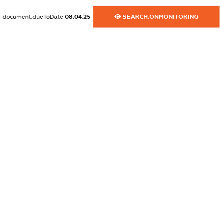
dossier.commercial_info.website
document.dueToDate
08.04.25
SEARCH.ONMONITORING
XXXXXXXXXX
dossier.commercial_info.activity
XXXXXXXXXX
freemium.exampleText_1
freemium.exampleText_2
freemium.anonymousPerSearch2
FREEMIUM.DETAILS
FREEMIUM.REGISTER