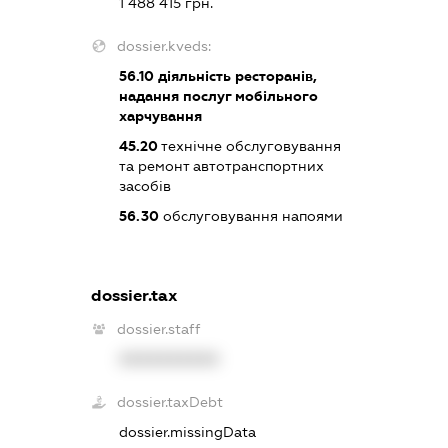
1 488 415 грн.
dossier.kveds:
56.10
діяльність ресторанів,
надання послуг мобільного
харчування
45.20
технічне обслуговування
та ремонт автотранспортних
засобів
56.30
обслуговування напоями
dossier.tax
dossier.staff
XXXXXXXXXX
dossier.taxDebt
dossier.missingData