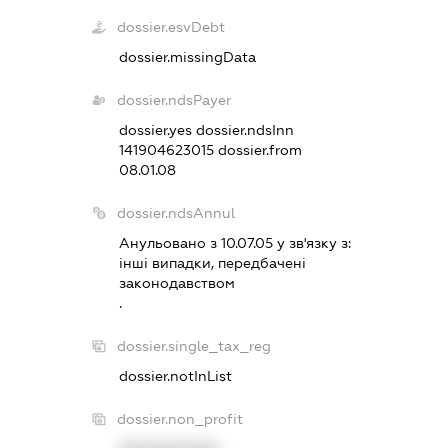
dossier.esvDebt
dossier.missingData
dossier.ndsPayer
dossier.yes
dossier.ndsInn
141904623015
dossier.from
08.01.08
dossier.ndsAnnul
Анульовано з 10.07.05 у зв'язку з:
iншi випадки, передбаченi
законодавством
.
dossier.single_tax_reg
dossier.notInList
dossier.non_profit