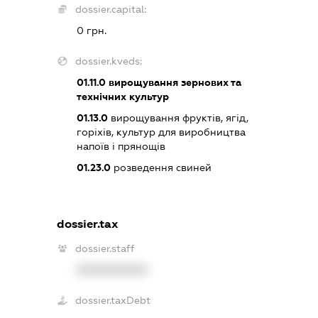
dossier.capital:
0 грн.
dossier.kveds:
01.11.0
вирощування зернових та
технічних культур
01.13.0
вирощування фруктів, ягід,
горіхів, культур для виробництва
напоїв і прянощів
01.23.0
розведення свиней
dossier.tax
dossier.staff
XXXXXXXXXX
dossier.taxDebt