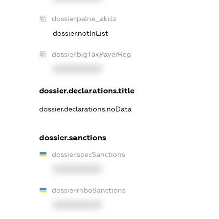
dossier.palne_akciz
dossier.notInList
dossier.bigTaxPayerReg
XXXXXXXXXX
dossier.declarations.title
dossier.declarations.noData
dossier.sanctions
dossier.specSanctions
XXXXXXXXXX
dossier.rnboSanctions
XXXXXXXXXX