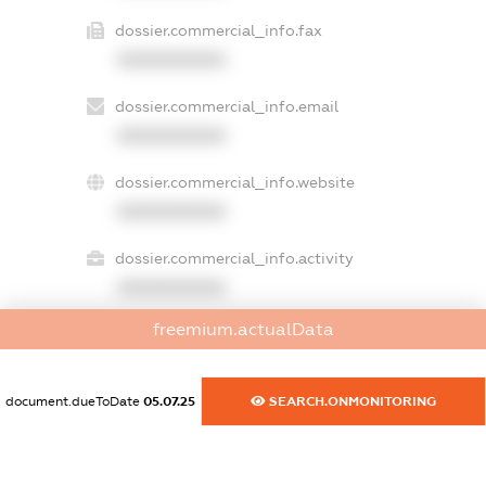
dossier.commercial_info.fax
XXXXXXXXXX
dossier.commercial_info.email
XXXXXXXXXX
dossier.commercial_info.website
XXXXXXXXXX
dossier.commercial_info.activity
XXXXXXXXXX
freemium.actualData
freemium.exampleText_1
freemium.exampleText_2
document.dueToDate
05.07.25
SEARCH.ONMONITORING
freemium.anonymousPerSearch2
FREEMIUM.DETAILS