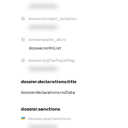
XXXXXXXXXX
dossier.budget_dotation
XXXXXXXXXX
dossier.palne_akciz
dossier.notInList
dossier.bigTaxPayerReg
XXXXXXXXXX
dossier.declarations.title
dossier.declarations.noData
dossier.sanctions
dossier.specSanctions
XXXXXXXXXX