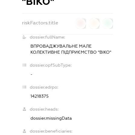
"ВІКО"
riskFactors.title
0
0
0
dossier.fullName:
ВПРОВАДЖУВАЛЬНЕ МАЛЕ
КОЛЕКТИВНЕ ПІДПРИЄМСТВО "ВІКО"
dossier.opfSubType:
-
dossier.edrpo:
14218375
dossier.heads:
dossier.missingData
dossier.beneficiaries: