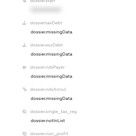
dossier.staff
XXXXXXXXXX
dossier.taxDebt
dossier.missingData
dossier.esvDebt
dossier.missingData
dossier.ndsPayer
dossier.missingData
dossier.ndsAnnul
dossier.missingData
dossier.single_tax_reg
dossier.notInList
dossier.non_profit