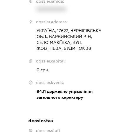
dossier.smida:
XXXXXXXXXX
dossier.address:
УКРАЇНА, 17622, ЧЕРНІГІВСЬКА
ОБЛ., ВАРВИНСЬКИЙ Р-Н,
СЕЛО МАКІЇВКА, ВУЛ.
ЖОВТНЕВА, БУДИНОК 38
dossier.capital:
0 грн.
dossier.kveds:
84.11
державне управління
загального характеру
dossier.tax
dossier.staff