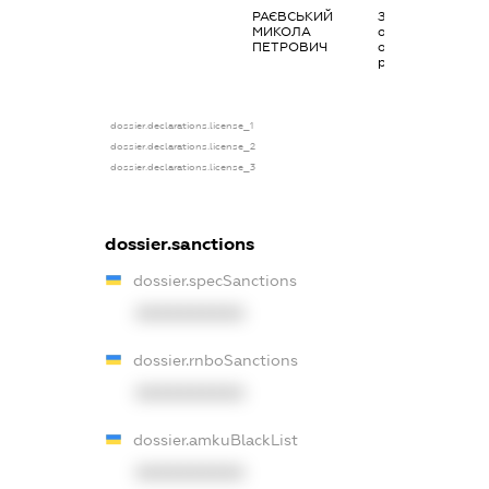
РАЄВСЬКИЙ
Заробітна плата
МИКОЛА
отримана за
ПЕТРОВИЧ
основним місцем
роботи
dossier.declarations.license_1
dossier.declarations.license_2
dossier.declarations.license_3
dossier.sanctions
dossier.specSanctions
XXXXXXXXXX
dossier.rnboSanctions
XXXXXXXXXX
dossier.amkuBlackList
XXXXXXXXXX