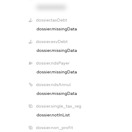
XXXXXXXXXX
dossier.taxDebt
dossier.missingData
dossier.esvDebt
dossier.missingData
dossier.ndsPayer
dossier.missingData
dossier.ndsAnnul
dossier.missingData
dossier.single_tax_reg
dossier.notInList
dossier.non_profit