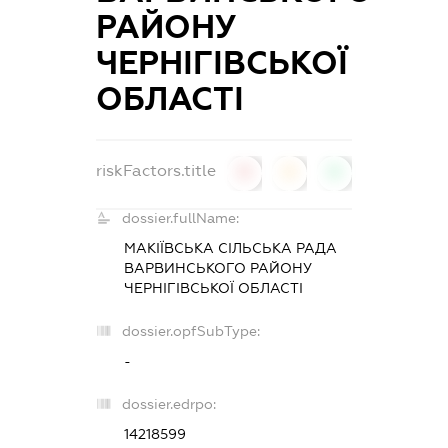
РАЙОНУ
ЧЕРНІГІВСЬКОЇ
ОБЛАСТІ
riskFactors.title
0
0
0
dossier.fullName:
МАКІЇВСЬКА СІЛЬСЬКА РАДА
ВАРВИНСЬКОГО РАЙОНУ
ЧЕРНІГІВСЬКОЇ ОБЛАСТІ
dossier.opfSubType:
-
dossier.edrpo:
14218599