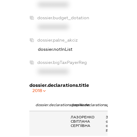
XXXXXXXXXX
dossier.budget_dotation
XXXXXXXXXX
dossier.palne_akciz
dossier.notInList
dossier.bigTaxPayerReg
XXXXXXXXXX
dossier.declarations.title
2018
dossier.declarations.pepName
dossier.declarations.personName
dossier.declarati
ЛАЗОРЕНКО
Заробітна плата
СВІТЛАНА
отримана за
СЕРГІЇВНА
основним місцем
роботи