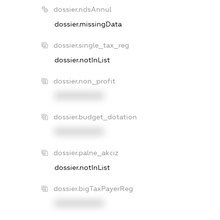
dossier.ndsAnnul
dossier.missingData
dossier.single_tax_reg
dossier.notInList
dossier.non_profit
XXXXXXXXXX
dossier.budget_dotation
XXXXXXXXXX
dossier.palne_akciz
dossier.notInList
dossier.bigTaxPayerReg
XXXXXXXXXX