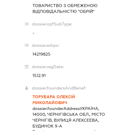
ТОВАРИСТВО З ОБМЕЖЕНОЮ
ВІДПОВІДАЛЬНІСТЮ "ОБРІЙ"
dossier.opfSubType:
-
dossier.edrpo:
14219825
dossier.regDate:
15.12.91
dossier.foundersAndBenef:
ТОРУБАРА ОЛЕКСІЙ
МИКОЛАЙОВИЧ
dossier.founderAddress
УКРАЇНА,
14000, ЧЕРНІГІВСЬКА ОБЛ., МІСТО
ЧЕРНІГІВ, ВУЛИЦЯ АЛЕКСЕЕВА,
БУДИНОК 9-А