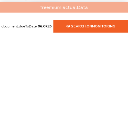
XXXXXXXXXX
freemium.actualData
dossier.commercial_info.activity
XXXXXXXXXX
document.dueToDate
06.07.25
SEARCH.ONMONITORING
freemium.exampleText_1
freemium.exampleText_2
freemium.anonymousPerSearch2
FREEMIUM.DETAILS
FREEMIUM.REGISTER