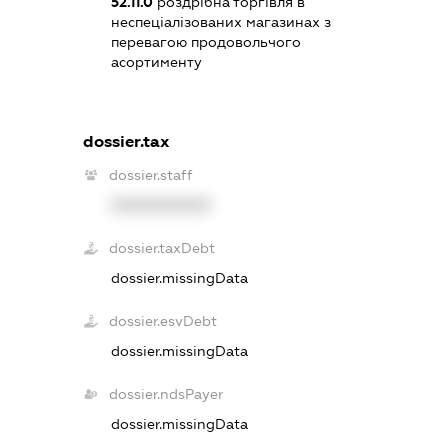
52.11.0
роздрібна торгівля в
неспеціалізованих магазинах з
перевагою продовольчого
асортименту
dossier.tax
dossier.staff
XXXXXXXXXX
dossier.taxDebt
dossier.missingData
dossier.esvDebt
dossier.missingData
dossier.ndsPayer
dossier.missingData