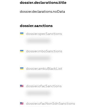
dossier.declarations.title
dossier.declarations.noData
dossier.sanctions
dossier.specSanctions
XXXXXXXXXX
dossier.rnboSanctions
XXXXXXXXXX
dossier.amkuBlackList
XXXXXXXXXX
dossier.ofacSanctions
XXXXXXXXXX
dossier.ofacNonSdnSanctions