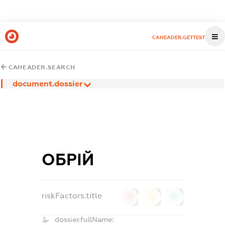
CAHEADER.GETTEST
CAHEADER.SEARCH
document.dossier
ОБРІЙ
riskFactors.title
0
0
0
dossier.fullName: