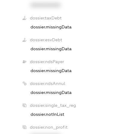
XXXXXXXXXX
dossier.taxDebt
dossier.missingData
dossier.esvDebt
dossier.missingData
dossier.ndsPayer
dossier.missingData
dossier.ndsAnnul
dossier.missingData
dossier.single_tax_reg
dossier.notInList
dossier.non_profit